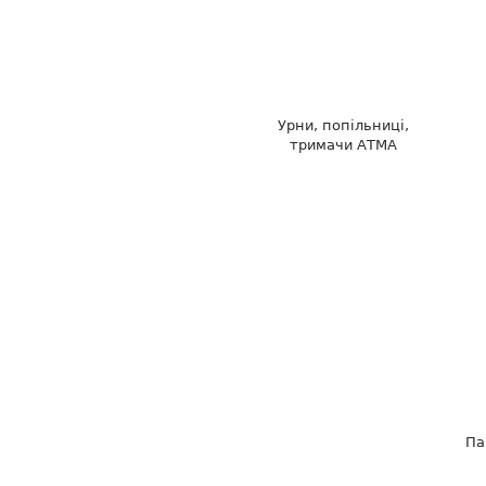
Урни, попільниці,
тримачи АТМА
Па