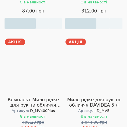
SEPTOR 230мл з
Є в наявності
Є в наявності
розпилювачем
87.00 грн
312.00 грн
АКЦІЯ
АКЦІЯ
Комплект Мило рідке
Мило рідке для рук та
для рук та обличчя
обличчя DAVIDEA 5 л
DAVIDEA 400мл та
Артикул:
D_MV400Plus
Артикул:
D_MV5
тримач пляшки
Є в наявності
Є в наявності
406.20 грн
1 044.00 грн