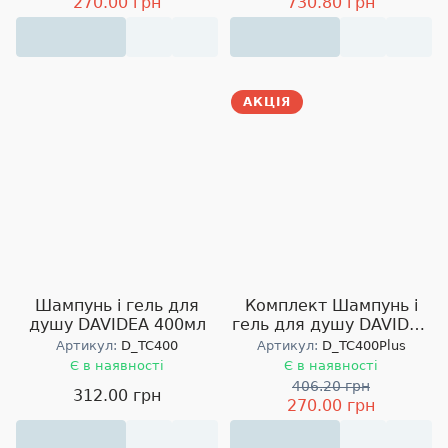
270.00 грн
730.80 грн
АКЦІЯ
Шампунь і гель для
Комплект Шампунь і
душу DAVIDEA 400мл
гель для душу DAVIDEA
400мл та тримач
Артикул:
D_TC400
Артикул:
D_TC400Plus
пляшки
Є в наявності
Є в наявності
406.20 грн
312.00 грн
270.00 грн