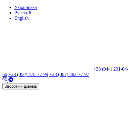
Укр
аїнська
Рус
ский
Eng
lish
+38 (044) 201-04-
60
+38 (050) 478-77-99
+38 (067) 482-77-97
Зворотній дзвінок