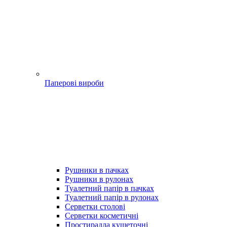
Паперові вироби
Рушники в пачках
Рушники в рулонах
Туалетний папір в пачках
Туалетний папір в рулонах
Серветки столові
Серветки косметичні
Простирадла кушеточні