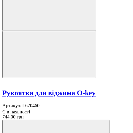
Рукоятка для віджима O-key
Артикул:
L670460
Є в наявності
744.00 грн