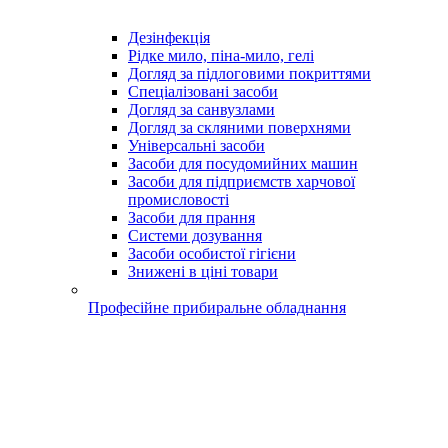
Дезінфекція
Рідке мило, піна-мило, гелі
Догляд за підлоговими покриттями
Спеціалізовані засоби
Догляд за санвузлами
Догляд за скляними поверхнями
Універсальні засоби
Засоби для посудомийних машин
Засоби для підприємств харчової
промисловості
Засоби для прання
Системи дозування
Засоби особистої гігієни
Знижені в ціні товари
Професійне прибиральне обладнання