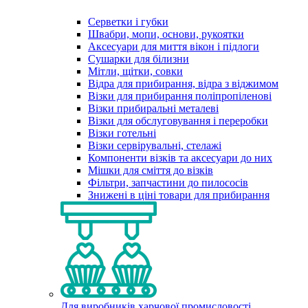
Серветки і губки
Швабри, мопи, основи, рукоятки
Аксесуари для миття вікон і підлоги
Сушарки для білизни
Мітли, щітки, совки
Відра для прибирання, відра з віджимом
Візки для прибирання поліпропіленові
Візки прибиральні металеві
Візки для обслуговування і переробки
Візки готельні
Візки сервірувальні, стелажі
Компоненти візків та аксесуари до них
Мішки для сміття до візків
Фільтри, запчастини до пилососів
Знижені в ціні товари для прибирання
Для виробників харчової промисловості