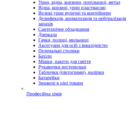
Урни, відра, корзини, попільниці, метал
Відра, корзині, урни пластмасові
Великі урни вуличні та контейнери
Дезінфекція, ароматизація та нейтралізація
запахів
Сантехнічне обладнання
Дзеркала
Гачки, полиці, мильниці
Аксесуари для осіб з інвалідністю
Пеленальні столики
Бахіли
Мішки, пакети для сміття
Рукавички нестерильні
Таблички (піктограми), наліпки
Батарейки
Знижені в ціні товари
Професійна хімія