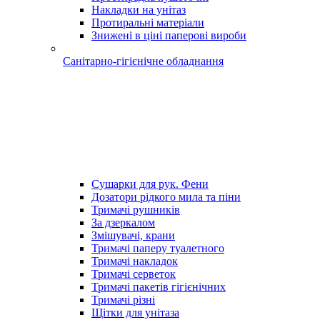
Накладки на унітаз
Протиральні матеріали
Знижені в ціні паперові вироби
Санітарно-гігієнічне обладнання
Сушарки для рук. Фени
Дозатори рідкого мила та піни
Тримачі рушників
За дзеркалом
Змішувачі, крани
Тримачі паперу туалетного
Тримачі накладок
Тримачі серветок
Тримачі пакетів гігієнічних
Тримачі різні
Щітки для унітаза