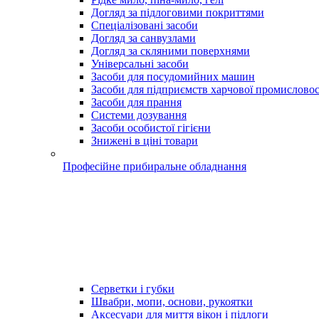
Догляд за підлоговими покриттями
Спеціалізовані засоби
Догляд за санвузлами
Догляд за скляними поверхнями
Універсальні засоби
Засоби для посудомийних машин
Засоби для підприємств харчової промисловос
Засоби для прання
Системи дозування
Засоби особистої гігієни
Знижені в ціні товари
Професійне прибиральне обладнання
Серветки і губки
Швабри, мопи, основи, рукоятки
Аксесуари для миття вікон і підлоги