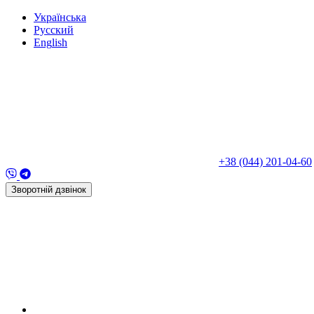
Укр
аїнська
Рус
ский
Eng
lish
+38 (044) 201-04-60
Зворотній дзвінок