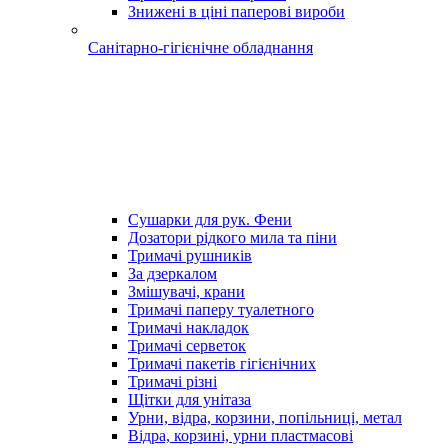
Знижені в ціні паперові вироби
Санітарно-гігієнічне обладнання
Сушарки для рук. Фени
Дозатори рідкого мила та піни
Тримачі рушників
За дзеркалом
Змішувачі, крани
Тримачі паперу туалетного
Тримачі накладок
Тримачі серветок
Тримачі пакетів гігієнічних
Тримачі різні
Щітки для унітаза
Урни, відра, корзини, попільниці, метал
Відра, корзині, урни пластмасові