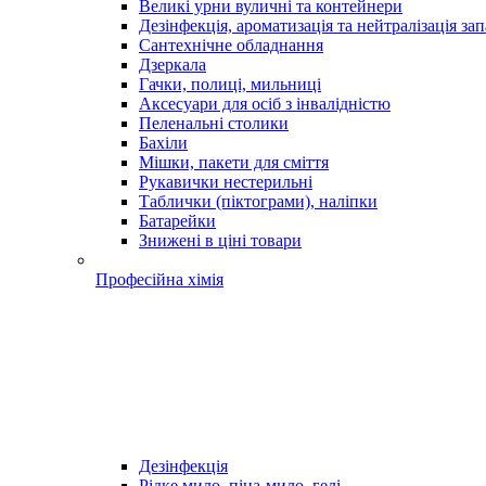
Великі урни вуличні та контейнери
Дезінфекція, ароматизація та нейтралізація зап
Сантехнічне обладнання
Дзеркала
Гачки, полиці, мильниці
Аксесуари для осіб з інвалідністю
Пеленальні столики
Бахіли
Мішки, пакети для сміття
Рукавички нестерильні
Таблички (піктограми), наліпки
Батарейки
Знижені в ціні товари
Професійна хімія
Дезінфекція
Рідке мило, піна-мило, гелі