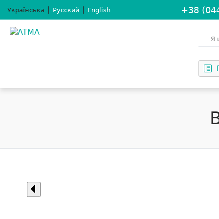
+38 (04
Укр
аїнська
Рус
ский
Eng
lish