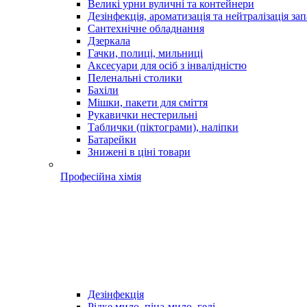
Великі урни вуличні та контейнери
Дезінфекція, ароматизація та нейтралізація зап
Сантехнічне обладнання
Дзеркала
Гачки, полиці, мильниці
Аксесуари для осіб з інвалідністю
Пеленальні столики
Бахіли
Мішки, пакети для сміття
Рукавички нестерильні
Таблички (піктограми), наліпки
Батарейки
Знижені в ціні товари
Професійна хімія
Дезінфекція
Рідке мило, піна-мило, гелі