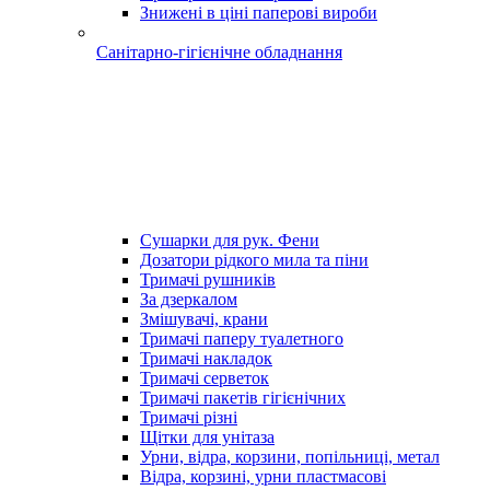
Знижені в ціні паперові вироби
Санітарно-гігієнічне обладнання
Сушарки для рук. Фени
Дозатори рідкого мила та піни
Тримачі рушників
За дзеркалом
Змішувачі, крани
Тримачі паперу туалетного
Тримачі накладок
Тримачі серветок
Тримачі пакетів гігієнічних
Тримачі різні
Щітки для унітаза
Урни, відра, корзини, попільниці, метал
Відра, корзині, урни пластмасові