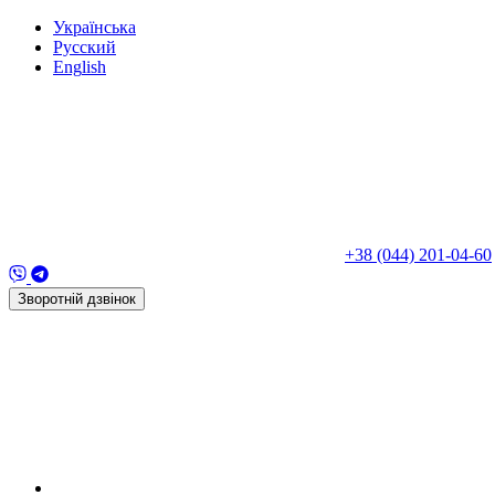
Укр
аїнська
Рус
ский
Eng
lish
+38 (044) 201-04-60
Зворотній дзвінок