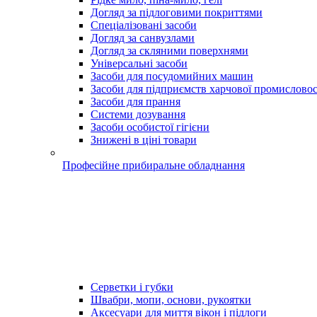
Догляд за підлоговими покриттями
Спеціалізовані засоби
Догляд за санвузлами
Догляд за скляними поверхнями
Універсальні засоби
Засоби для посудомийних машин
Засоби для підприємств харчової промисловос
Засоби для прання
Системи дозування
Засоби особистої гігієни
Знижені в ціні товари
Професійне прибиральне обладнання
Серветки і губки
Швабри, мопи, основи, рукоятки
Аксесуари для миття вікон і підлоги