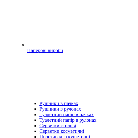
Паперові вироби
Рушники в пачках
Рушники в рулонах
Туалетний папір в пачках
Туалетний папір в рулонах
Серветки столові
Серветки косметичні
Простирадла кушеточні