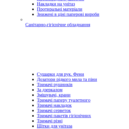
Накладки на унітаз
Протиральні матеріали
Знижені в ціні паперові вироби
Санітарно-гігієнічне обладнання
Сушарки для рук. Фени
Дозатори рідкого мила та піни
Тримачі рушників
За дзеркалом
Змішувачі, крани
Тримачі паперу туалетного
Тримачі накладок
Тримачі серветок
Тримачі пакетів гігієнічних
Тримачі різні
Щітки для унітаза