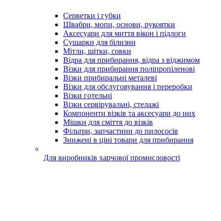
Серветки і губки
Швабри, мопи, основи, рукоятки
Аксесуари для миття вікон і підлоги
Сушарки для білизни
Мітли, щітки, совки
Відра для прибирання, відра з віджимом
Візки для прибирання поліпропіленові
Візки прибиральні металеві
Візки для обслуговування і переробки
Візки готельні
Візки сервірувальні, стелажі
Компоненти візків та аксесуари до них
Мішки для сміття до візків
Фільтри, запчастини до пилососів
Знижені в ціні товари для прибирання
Для виробників харчової промисловості