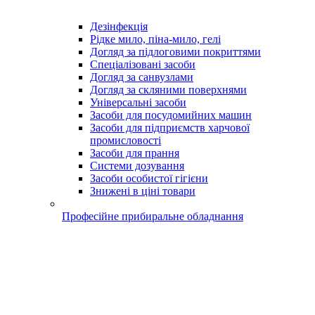
Дезінфекція
Рідке мило, піна-мило, гелі
Догляд за підлоговими покриттями
Спеціалізовані засоби
Догляд за санвузлами
Догляд за скляними поверхнями
Універсальні засоби
Засоби для посудомийних машин
Засоби для підприємств харчової
промисловості
Засоби для прання
Системи дозування
Засоби особистої гігієни
Знижені в ціні товари
Професійне прибиральне обладнання