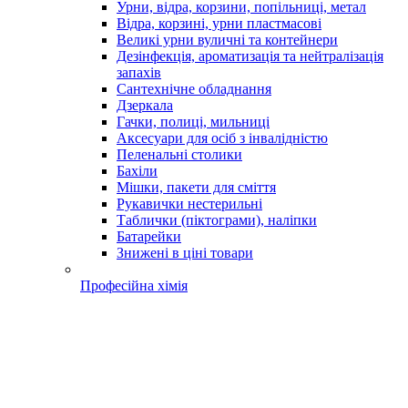
Урни, відра, корзини, попільниці, метал
Відра, корзині, урни пластмасові
Великі урни вуличні та контейнери
Дезінфекція, ароматизація та нейтралізація
запахів
Сантехнічне обладнання
Дзеркала
Гачки, полиці, мильниці
Аксесуари для осіб з інвалідністю
Пеленальні столики
Бахіли
Мішки, пакети для сміття
Рукавички нестерильні
Таблички (піктограми), наліпки
Батарейки
Знижені в ціні товари
Професійна хімія