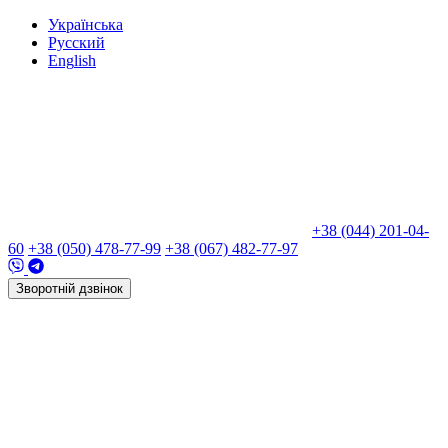
Укр
аїнська
Рус
ский
Eng
lish
+38 (044) 201-04-
60
+38 (050) 478-77-99
+38 (067) 482-77-97
Зворотній дзвінок