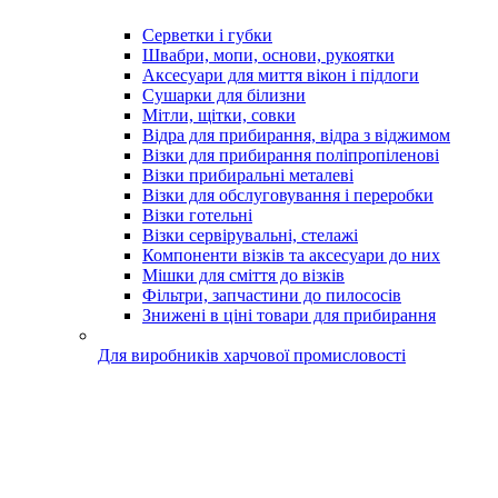
Серветки і губки
Швабри, мопи, основи, рукоятки
Аксесуари для миття вікон і підлоги
Сушарки для білизни
Мітли, щітки, совки
Відра для прибирання, відра з віджимом
Візки для прибирання поліпропіленові
Візки прибиральні металеві
Візки для обслуговування і переробки
Візки готельні
Візки сервірувальні, стелажі
Компоненти візків та аксесуари до них
Мішки для сміття до візків
Фільтри, запчастини до пилососів
Знижені в ціні товари для прибирання
Для виробників харчової промисловості