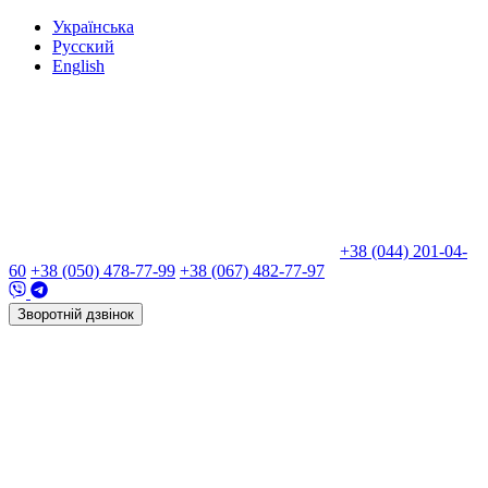
Укр
аїнська
Рус
ский
Eng
lish
+38 (044) 201-04-
60
+38 (050) 478-77-99
+38 (067) 482-77-97
Зворотній дзвінок