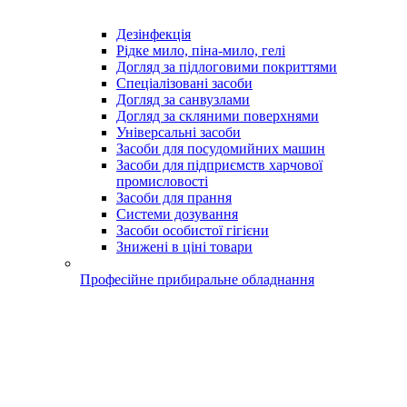
Дезінфекція
Рідке мило, піна-мило, гелі
Догляд за підлоговими покриттями
Спеціалізовані засоби
Догляд за санвузлами
Догляд за скляними поверхнями
Універсальні засоби
Засоби для посудомийних машин
Засоби для підприємств харчової
промисловості
Засоби для прання
Системи дозування
Засоби особистої гігієни
Знижені в ціні товари
Професійне прибиральне обладнання