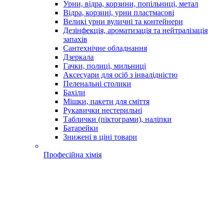
Урни, відра, корзини, попільниці, метал
Відра, корзині, урни пластмасові
Великі урни вуличні та контейнери
Дезінфекція, ароматизація та нейтралізація
запахів
Сантехнічне обладнання
Дзеркала
Гачки, полиці, мильниці
Аксесуари для осіб з інвалідністю
Пеленальні столики
Бахіли
Мішки, пакети для сміття
Рукавички нестерильні
Таблички (піктограми), наліпки
Батарейки
Знижені в ціні товари
Професійна хімія