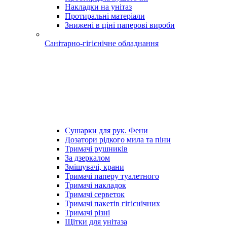
Накладки на унітаз
Протиральні матеріали
Знижені в ціні паперові вироби
Санітарно-гігієнічне обладнання
Сушарки для рук. Фени
Дозатори рідкого мила та піни
Тримачі рушників
За дзеркалом
Змішувачі, крани
Тримачі паперу туалетного
Тримачі накладок
Тримачі серветок
Тримачі пакетів гігієнічних
Тримачі різні
Щітки для унітаза