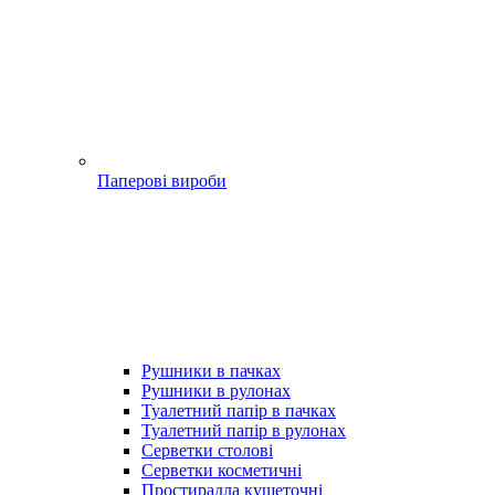
Паперові вироби
Рушники в пачках
Рушники в рулонах
Туалетний папір в пачках
Туалетний папір в рулонах
Серветки столові
Серветки косметичні
Простирадла кушеточні