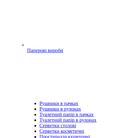
Паперові вироби
Рушники в пачках
Рушники в рулонах
Туалетний папір в пачках
Туалетний папір в рулонах
Серветки столові
Серветки косметичні
Простирадла кушеточні