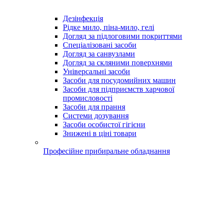
Дезінфекція
Рідке мило, піна-мило, гелі
Догляд за підлоговими покриттями
Спеціалізовані засоби
Догляд за санвузлами
Догляд за скляними поверхнями
Універсальні засоби
Засоби для посудомийних машин
Засоби для підприємств харчової
промисловості
Засоби для прання
Системи дозування
Засоби особистої гігієни
Знижені в ціні товари
Професійне прибиральне обладнання