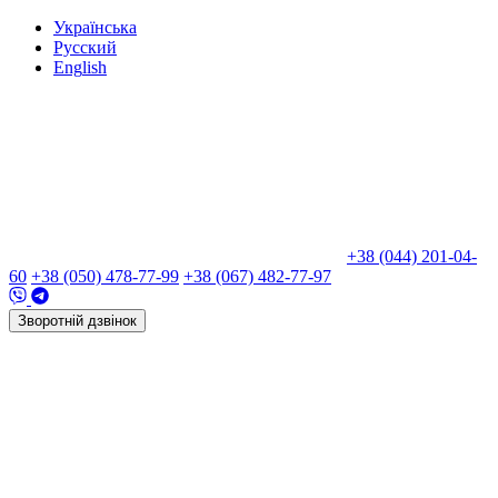
Укр
аїнська
Рус
ский
Eng
lish
+38 (044) 201-04-
60
+38 (050) 478-77-99
+38 (067) 482-77-97
Зворотній дзвінок