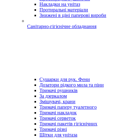
Накладки на унітаз
Протиральні матеріали
Знижені в ціні паперові вироби
Санітарно-гігієнічне обладнання
Сушарки для рук. Фени
Дозатори рідкого мила та піни
Тримачі рушників
За дзеркалом
Змішувачі, крани
Тримачі паперу туалетного
Тримачі накладок
Тримачі серветок
Тримачі пакетів гігієнічних
Тримачі різні
Щітки для унітаза