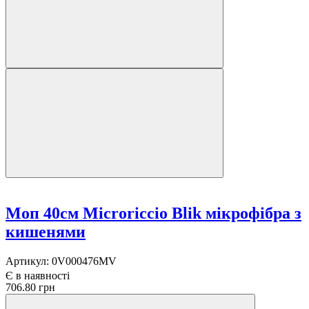
Моп 40см Microriccio Blik мікрофібра з
кишенями
Артикул:
0V000476MV
Є в наявності
706.80 грн