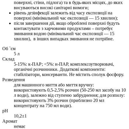
поверхні, стіни, підлога) та в будь-яких місцях, до яких
висуваються високі санітарні вимоги;
рівень дезінфекції залежить від часу експозиції на
поверхні (мінімальний час експозиції — 15 хвилин);
після завершення дії, якщо оброблені поверхні будуть
контактувати з харчовими продуктами – потребує
змивання водою (мінімальний час експозиції — 15
хвилин), в інших випадках змивання не потрібне.
Об `єм
5 л
Склад
5-15%: к-ПАР; <5%: н-ПАР, комплексоутворювачі,
органічні розчинники. Додаткові компоненти:
стабілізатори, консерванти. Не містить сполук фосфору.
Розведення
для машинного миття або миття вручну:
використовують 0,5-2,5% розчин (50-250 мл засобу на 10
л води), залежно від ступеню забруднення; для розпилу:
використовують 3% розчин (приблизно 20 мл
концентрату на 750 мл води).
pH
10,2±1
Аромат
немає