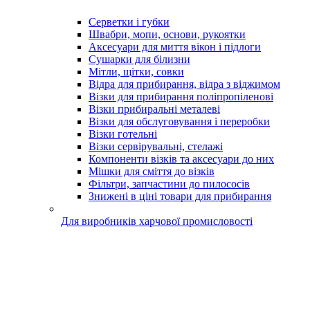
Серветки і губки
Швабри, мопи, основи, рукоятки
Аксесуари для миття вікон і підлоги
Сушарки для білизни
Мітли, щітки, совки
Відра для прибирання, відра з віджимом
Візки для прибирання поліпропіленові
Візки прибиральні металеві
Візки для обслуговування і переробки
Візки готельні
Візки сервірувальні, стелажі
Компоненти візків та аксесуари до них
Мішки для сміття до візків
Фільтри, запчастини до пилососів
Знижені в ціні товари для прибирання
Для виробників харчової промисловості