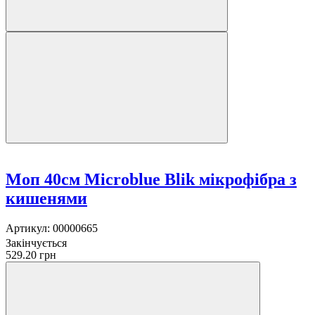
Моп 40см Microblue Blik мікрофібра з
кишенями
Артикул:
00000665
Закінчується
529.20 грн