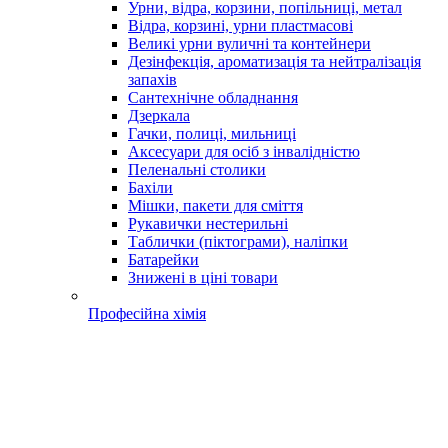
Урни, відра, корзини, попільниці, метал
Відра, корзині, урни пластмасові
Великі урни вуличні та контейнери
Дезінфекція, ароматизація та нейтралізація
запахів
Сантехнічне обладнання
Дзеркала
Гачки, полиці, мильниці
Аксесуари для осіб з інвалідністю
Пеленальні столики
Бахіли
Мішки, пакети для сміття
Рукавички нестерильні
Таблички (піктограми), наліпки
Батарейки
Знижені в ціні товари
Професійна хімія