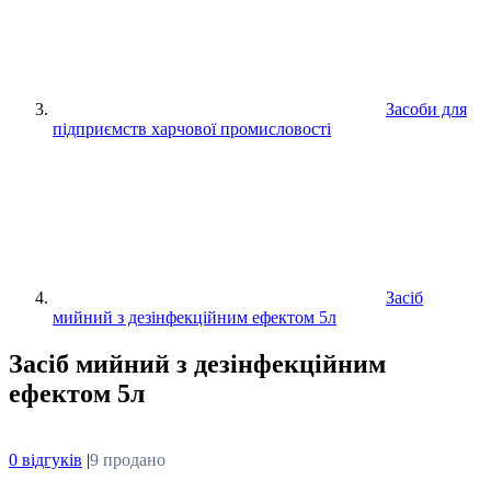
Засоби для
підприємств харчової промисловості
Засіб
мийний з дезінфекційним ефектом 5л
Засіб мийний з дезінфекційним
ефектом 5л
0 відгуків
|
9 продано