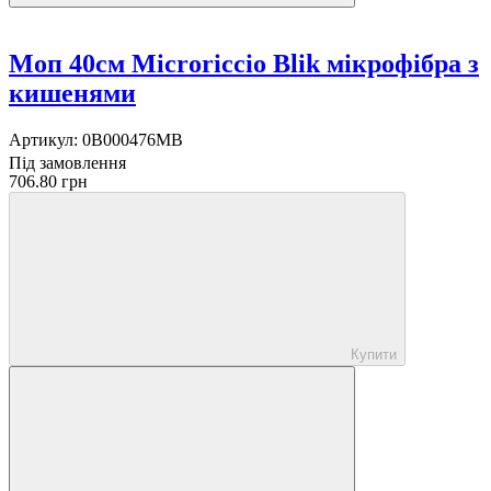
Моп 40см Microriccio Blik мікрофібра з
кишенями
Артикул:
0B000476MB
Під замовлення
706.80 грн
Купити