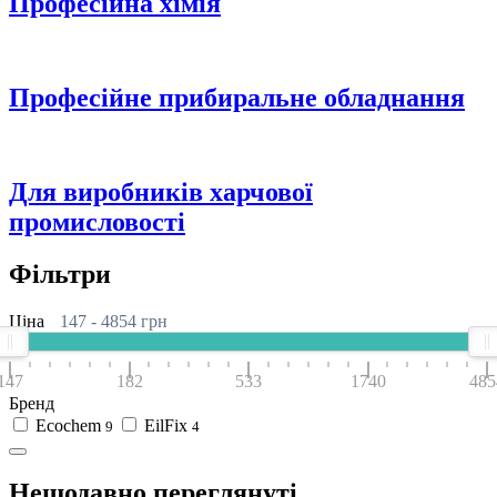
Професійна хімія
Професійне прибиральне обладнання
Для виробників харчової
промисловості
Фільтри
Ціна
147
-
4854
грн
147
182
533
1740
485
Бренд
Ecochem
EilFix
9
4
Нещодавно переглянуті