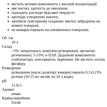
містить активні компоненти у високій концентрації;
має високу здатність до омилення;
підходить для води будь-якої твердості;
протидіє утворенню накипу;
запобігає повторному осіданню змитих забруднень на
помиті поверхні;
не використовувати на алюмінієвих поверхнях.
Об `єм
10 л
Склад
<5%: ізопропанол, комплексоутворювачі, органічні
розчинники; 5-15%: н-ПАР. Додаткові компоненти:
стабілізатори, консерванти, барвники. Не містить сполук
фосфору.
Розведення
розведення (насос-дозатор): використовують 0,1-0,15%
розчин (10-15 мл засобу на 10 л води).
pH
11,9±1
Аромат
немає
Країна-виробник
Італія