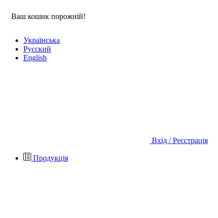
Ваш кошик порожній!
Укр
аїнська
Рус
ский
Eng
lish
Вхід / Реєстрація
Продукція