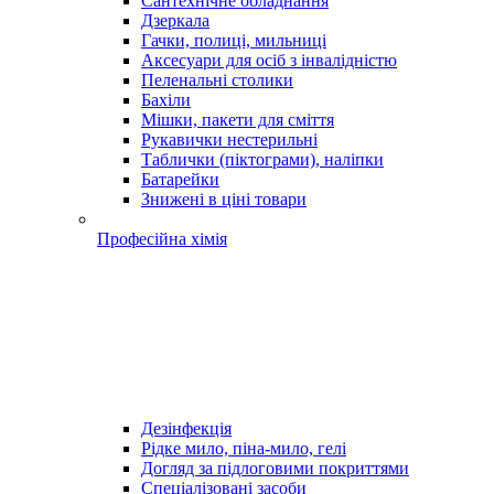
Сантехнічне обладнання
Дзеркала
Гачки, полиці, мильниці
Аксесуари для осіб з інвалідністю
Пеленальні столики
Бахіли
Мішки, пакети для сміття
Рукавички нестерильні
Таблички (піктограми), наліпки
Батарейки
Знижені в ціні товари
Професійна хімія
Дезінфекція
Рідке мило, піна-мило, гелі
Догляд за підлоговими покриттями
Спеціалізовані засоби