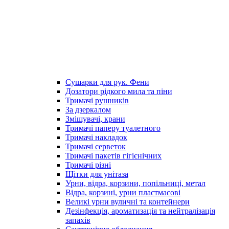
Сушарки для рук. Фени
Дозатори рідкого мила та піни
Тримачі рушників
За дзеркалом
Змішувачі, крани
Тримачі паперу туалетного
Тримачі накладок
Тримачі серветок
Тримачі пакетів гігієнічних
Тримачі різні
Щітки для унітаза
Урни, відра, корзини, попільниці, метал
Відра, корзині, урни пластмасові
Великі урни вуличні та контейнери
Дезінфекція, ароматизація та нейтралізація
запахів