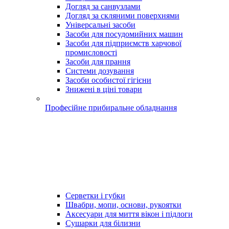
Догляд за санвузлами
Догляд за скляними поверхнями
Універсальні засоби
Засоби для посудомийних машин
Засоби для підприємств харчової
промисловості
Засоби для прання
Системи дозування
Засоби особистої гігієни
Знижені в ціні товари
Професійне прибиральне обладнання
Серветки і губки
Швабри, мопи, основи, рукоятки
Аксесуари для миття вікон і підлоги
Сушарки для білизни