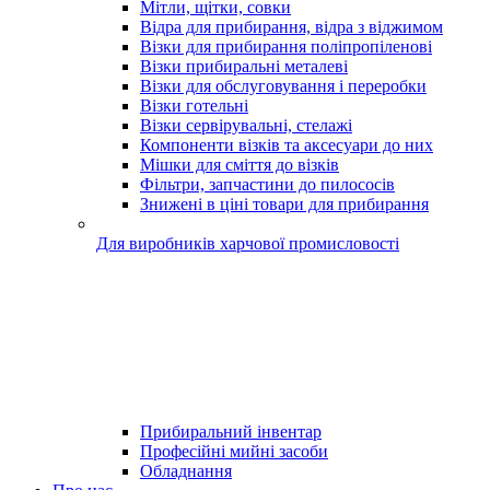
Мітли, щітки, совки
Відра для прибирання, відра з віджимом
Візки для прибирання поліпропіленові
Візки прибиральні металеві
Візки для обслуговування і переробки
Візки готельні
Візки сервірувальні, стелажі
Компоненти візків та аксесуари до них
Мішки для сміття до візків
Фільтри, запчастини до пилососів
Знижені в ціні товари для прибирання
Для виробників харчової промисловості
Прибиральний інвентар
Професійні мийні засоби
Обладнання