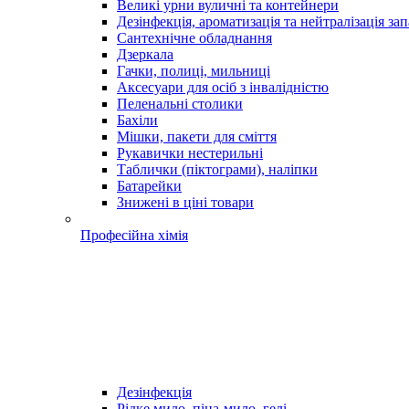
Великі урни вуличні та контейнери
Дезінфекція, ароматизація та нейтралізація зап
Сантехнічне обладнання
Дзеркала
Гачки, полиці, мильниці
Аксесуари для осіб з інвалідністю
Пеленальні столики
Бахіли
Мішки, пакети для сміття
Рукавички нестерильні
Таблички (піктограми), наліпки
Батарейки
Знижені в ціні товари
Професійна хімія
Дезінфекція
Рідке мило, піна-мило, гелі