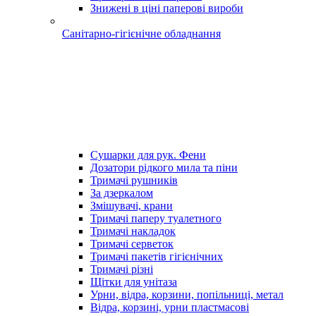
Знижені в ціні паперові вироби
Санітарно-гігієнічне обладнання
Сушарки для рук. Фени
Дозатори рідкого мила та піни
Тримачі рушників
За дзеркалом
Змішувачі, крани
Тримачі паперу туалетного
Тримачі накладок
Тримачі серветок
Тримачі пакетів гігієнічних
Тримачі різні
Щітки для унітаза
Урни, відра, корзини, попільниці, метал
Відра, корзині, урни пластмасові