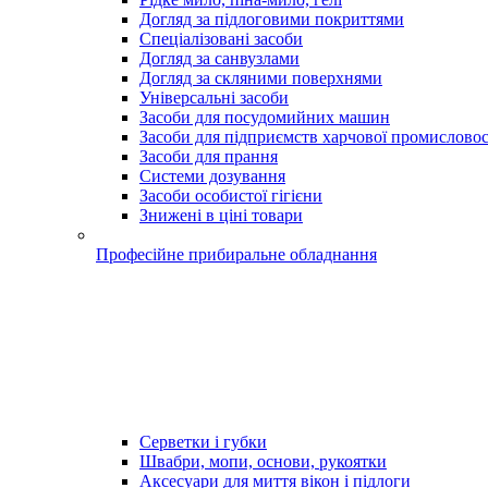
Догляд за підлоговими покриттями
Спеціалізовані засоби
Догляд за санвузлами
Догляд за скляними поверхнями
Універсальні засоби
Засоби для посудомийних машин
Засоби для підприємств харчової промисловос
Засоби для прання
Системи дозування
Засоби особистої гігієни
Знижені в ціні товари
Професійне прибиральне обладнання
Серветки і губки
Швабри, мопи, основи, рукоятки
Аксесуари для миття вікон і підлоги