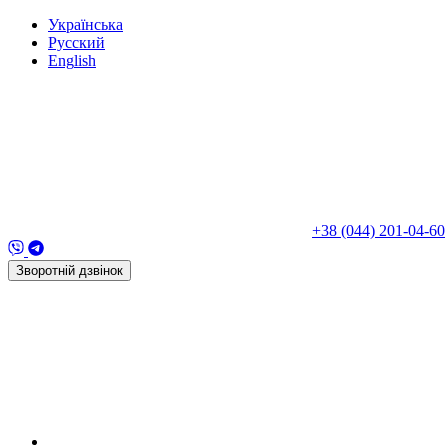
Укр
аїнська
Рус
ский
Eng
lish
+38 (044) 201-04-60
Зворотній дзвінок