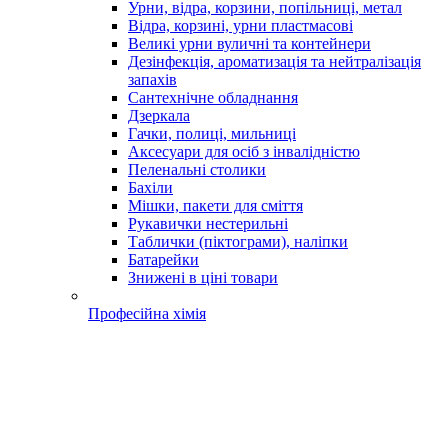
Урни, відра, корзини, попільниці, метал
Відра, корзині, урни пластмасові
Великі урни вуличні та контейнери
Дезінфекція, ароматизація та нейтралізація
запахів
Сантехнічне обладнання
Дзеркала
Гачки, полиці, мильниці
Аксесуари для осіб з інвалідністю
Пеленальні столики
Бахіли
Мішки, пакети для сміття
Рукавички нестерильні
Таблички (піктограми), наліпки
Батарейки
Знижені в ціні товари
Професійна хімія