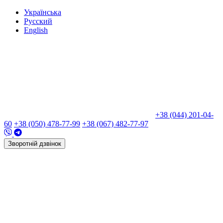
Укр
аїнська
Рус
ский
Eng
lish
+38 (044) 201-04-
60
+38 (050) 478-77-99
+38 (067) 482-77-97
Зворотній дзвінок