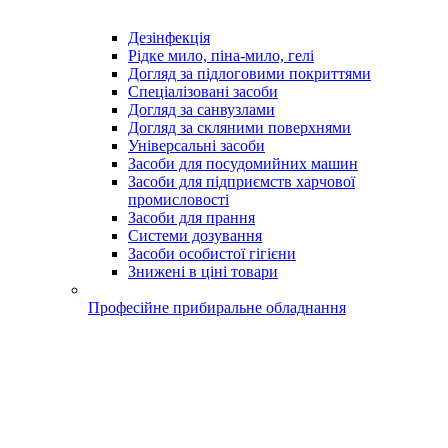
Дезінфекція
Рідке мило, піна-мило, гелі
Догляд за підлоговими покриттями
Спеціалізовані засоби
Догляд за санвузлами
Догляд за скляними поверхнями
Універсальні засоби
Засоби для посудомийних машин
Засоби для підприємств харчової
промисловості
Засоби для прання
Системи дозування
Засоби особистої гігієни
Знижені в ціні товари
Професійне прибиральне обладнання