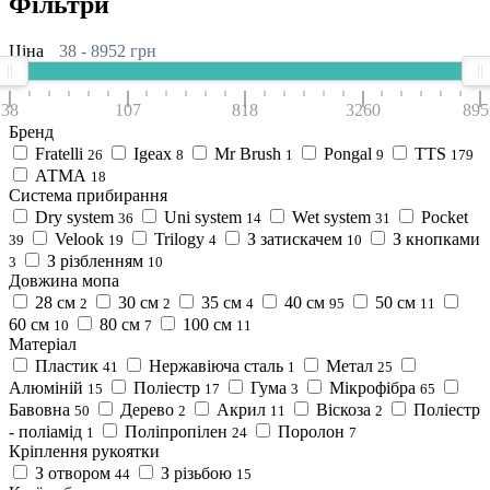
Фільтри
Ціна
38
-
8952
грн
38
107
818
3260
895
Бренд
Fratelli
Igeax
Mr Brush
Pongal
TTS
26
8
1
9
179
АТМА
18
Система прибирання
Dry system
Uni system
Wet system
Pocket
36
14
31
Velook
Trilogy
З затискачем
З кнопками
39
19
4
10
З різбленням
3
10
Довжина мопа
28 см
30 см
35 см
40 см
50 см
2
2
4
95
11
60 см
80 см
100 см
10
7
11
Матеріал
Пластик
Нержавіюча сталь
Метал
41
1
25
Алюміній
Поліестр
Гума
Мікрофібра
15
17
3
65
Бавовна
Дерево
Акрил
Віскоза
Поліестр
50
2
11
2
- поліамід
Поліпропілен
Поролон
1
24
7
Кріплення рукоятки
З отвором
З різьбою
44
15