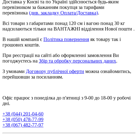
Доставка у Києві та по Україні здійснюється будь-яким
перевізником за бажанням покупця за тарифами
перевізника
(див. закладку Оплата/Доставка)
.
Всі товари з габаритами понад 120 см і вагою понад 30 кг
надсилаються тільки на ВАНТАЖНІ відділення Нової пошти .
В нашій компанії є
Політика повернення
як товару так і
грошових коштів.
При реєстрації на сайті або оформленні замовлення Ви
погоджуєтесь на
Збір та обробку персональних даних
.
З умовами
Договору публічної оферти
можна ознайомитись,
перейшовши за посиланням.
Офіс працює з понеділка до п'ятниці з 9-00 до 18-00 у робочі
дні.
+38 (044) 201-04-60
+38 (050) 478-77-99
+38 (067) 482-77-97