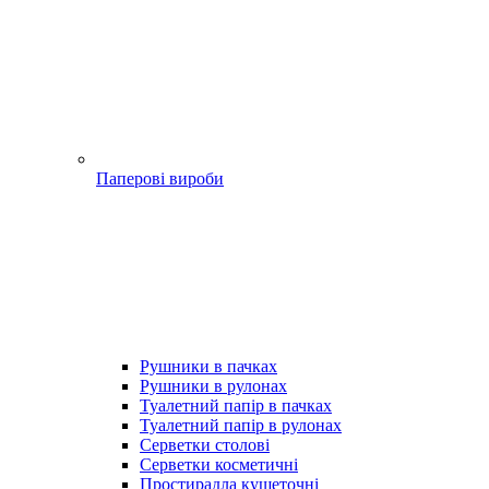
Паперові вироби
Рушники в пачках
Рушники в рулонах
Туалетний папір в пачках
Туалетний папір в рулонах
Серветки столові
Серветки косметичні
Простирадла кушеточні