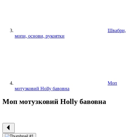
Швабри,
мопи, основи, рукоятки
Моп
мотузковий Holly бавовна
Моп мотузковий Holly бавовна