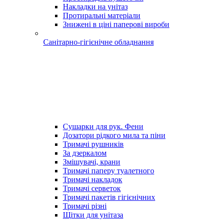
Накладки на унітаз
Протиральні матеріали
Знижені в ціні паперові вироби
Санітарно-гігієнічне обладнання
Сушарки для рук. Фени
Дозатори рідкого мила та піни
Тримачі рушників
За дзеркалом
Змішувачі, крани
Тримачі паперу туалетного
Тримачі накладок
Тримачі серветок
Тримачі пакетів гігієнічних
Тримачі різні
Щітки для унітаза