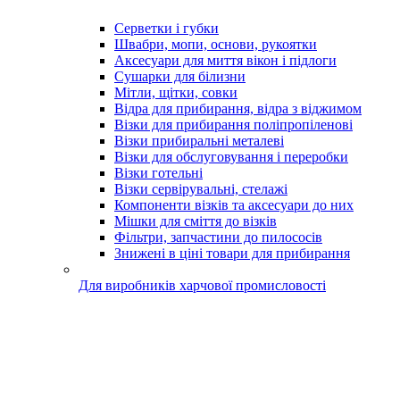
Серветки і губки
Швабри, мопи, основи, рукоятки
Аксесуари для миття вікон і підлоги
Сушарки для білизни
Мітли, щітки, совки
Відра для прибирання, відра з віджимом
Візки для прибирання поліпропіленові
Візки прибиральні металеві
Візки для обслуговування і переробки
Візки готельні
Візки сервірувальні, стелажі
Компоненти візків та аксесуари до них
Мішки для сміття до візків
Фільтри, запчастини до пилососів
Знижені в ціні товари для прибирання
Для виробників харчової промисловості