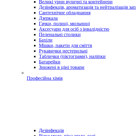
Великі урни вуличні та контейнери
Дезінфекція, ароматизація та нейтралізація зап
Сантехнічне обладнання
Дзеркала
Гачки, полиці, мильниці
Аксесуари для осіб з інвалідністю
Пеленальні столики
Бахіли
Мішки, пакети для сміття
Рукавички нестерильні
Таблички (піктограми), наліпки
Батарейки
Знижені в ціні товари
Професійна хімія
Дезінфекція
Рідке мило, піна-мило, гелі