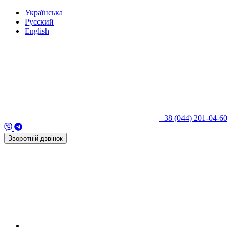
Укр
аїнська
Рус
ский
Eng
lish
+38 (044) 201-04-60
Зворотній дзвінок