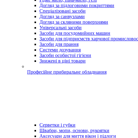
Догляд за підлоговими покриттями
Спеціалізовані засоби
Догляд за санвузлами
Догляд за скляними поверхнями
Універсальні засоби
Засоби для посудомийних машин
Засоби для підприємств харчової промисловос
Засоби для прання
Системи дозування
Засоби особистої гігієни
Знижені в ціні товари
Професійне прибиральне обладнання
Серветки і губки
Швабри, мопи, основи, рукоятки
Аксесуари для миття вікон і підлоги