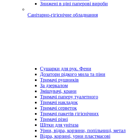
Знижені в ціні паперові вироби
Санітарно-гігієнічне обладнання
Сушарки для рук. Фени
Дозатори рідкого мила та піни
Тримачі рушників
За дзеркалом
Змішувачі, крани
Тримачі паперу туалетного
Тримачі накладок
Тримачі серветок
Тримачі пакетів гігієнічних
Тримачі різні
Щітки для унітаза
Урни, відра, корзини, попільниці, метал
Відра, корзині, урни пластмасові