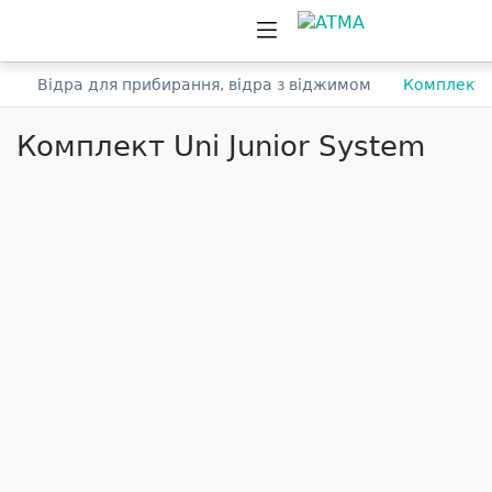
я
Відра для прибирання, відра з віджимом
Комплект U
Комплект Uni Junior System