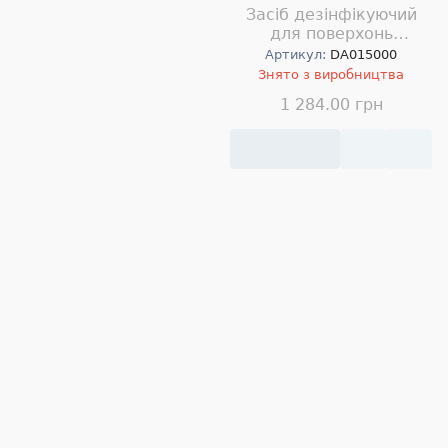
Засіб дезінфікуючий
для поверхонь
DEZALDUM 20 5л
Артикул:
DA015000
Знято з виробництва
1 284.00 грн