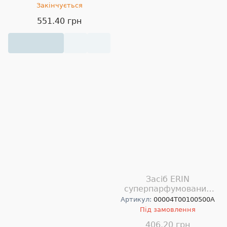
Закінчується
551.40 грн
Засіб ERIN
суперпарфумований
мийний для керамічної і
Артикул:
00004T00100500A
мармурової підлоги 5л
Під замовлення
406.20 грн