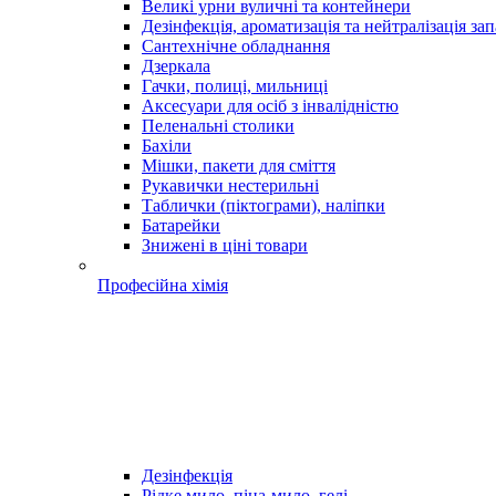
Великі урни вуличні та контейнери
Дезінфекція, ароматизація та нейтралізація зап
Сантехнічне обладнання
Дзеркала
Гачки, полиці, мильниці
Аксесуари для осіб з інвалідністю
Пеленальні столики
Бахіли
Мішки, пакети для сміття
Рукавички нестерильні
Таблички (піктограми), наліпки
Батарейки
Знижені в ціні товари
Професійна хімія
Дезінфекція
Рідке мило, піна-мило, гелі