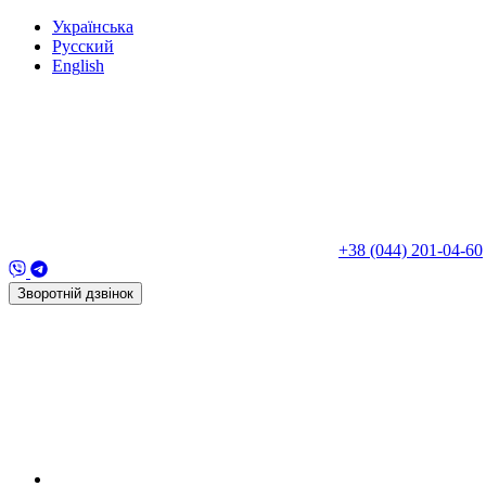
Укр
аїнська
Рус
ский
Eng
lish
+38 (044) 201-04-60
Зворотній дзвінок