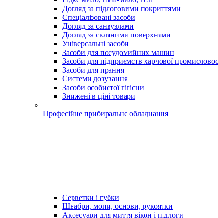
Догляд за підлоговими покриттями
Спеціалізовані засоби
Догляд за санвузлами
Догляд за скляними поверхнями
Універсальні засоби
Засоби для посудомийних машин
Засоби для підприємств харчової промисловос
Засоби для прання
Системи дозування
Засоби особистої гігієни
Знижені в ціні товари
Професійне прибиральне обладнання
Серветки і губки
Швабри, мопи, основи, рукоятки
Аксесуари для миття вікон і підлоги