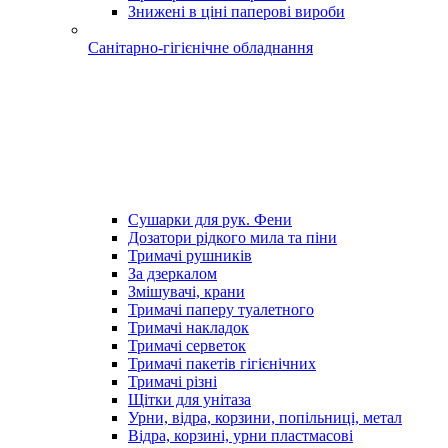
Знижені в ціні паперові вироби
Санітарно-гігієнічне обладнання
Сушарки для рук. Фени
Дозатори рідкого мила та піни
Тримачі рушників
За дзеркалом
Змішувачі, крани
Тримачі паперу туалетного
Тримачі накладок
Тримачі серветок
Тримачі пакетів гігієнічних
Тримачі різні
Щітки для унітаза
Урни, відра, корзини, попільниці, метал
Відра, корзині, урни пластмасові