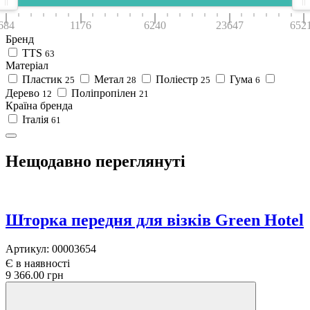
684
1176
6240
23647
652
Бренд
TTS
63
Матеріал
Пластик
Метал
Поліестр
Гума
25
28
25
6
Дерево
Поліпропілен
12
21
Країна бренда
Італія
61
Нещодавно переглянуті
Шторка передня для візків Green Hotel
Артикул:
00003654
Є в наявності
9 366.00 грн