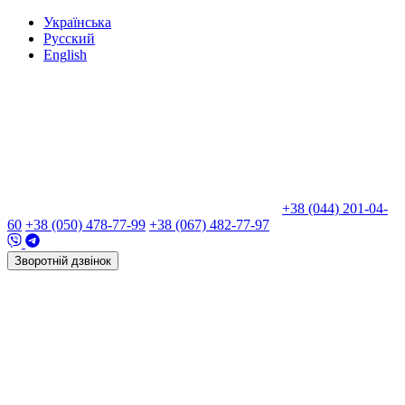
Укр
аїнська
Рус
ский
Eng
lish
+38 (044) 201-04-
60
+38 (050) 478-77-99
+38 (067) 482-77-97
Зворотній дзвінок