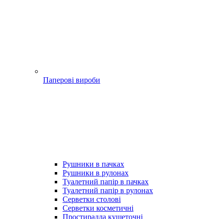
Паперові вироби
Рушники в пачках
Рушники в рулонах
Туалетний папір в пачках
Туалетний папір в рулонах
Серветки столові
Серветки косметичні
Простирадла кушеточні