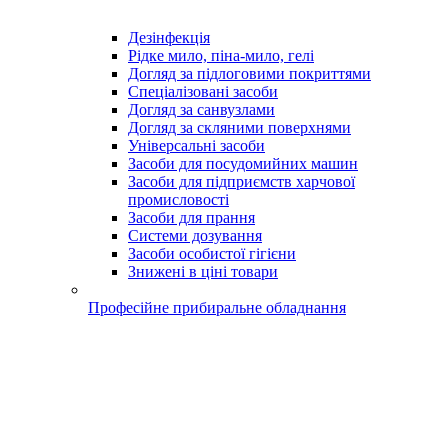
Дезінфекція
Рідке мило, піна-мило, гелі
Догляд за підлоговими покриттями
Спеціалізовані засоби
Догляд за санвузлами
Догляд за скляними поверхнями
Універсальні засоби
Засоби для посудомийних машин
Засоби для підприємств харчової
промисловості
Засоби для прання
Системи дозування
Засоби особистої гігієни
Знижені в ціні товари
Професійне прибиральне обладнання