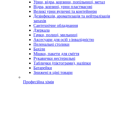
Урни, відра, корзини, попільниці, метал
Відра, корзині, урни пластмасові
Великі урни вуличні та контейнери
Дезінфекція, ароматизація та нейтралізація
запахів
Сантехнічне обладнання
Дзеркала
Гачки, полиці, мильниці
Аксесуари для осіб з інвалідністю
Пеленальні столики
Бахіли
Мішки, пакети для сміття
Рукавички нестерильні
Таблички (піктограми), наліпки
Батарейки
Знижені в ціні товари
Професійна хімія