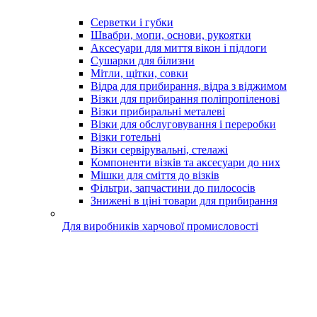
Серветки і губки
Швабри, мопи, основи, рукоятки
Аксесуари для миття вікон і підлоги
Сушарки для білизни
Мітли, щітки, совки
Відра для прибирання, відра з віджимом
Візки для прибирання поліпропіленові
Візки прибиральні металеві
Візки для обслуговування і переробки
Візки готельні
Візки сервірувальні, стелажі
Компоненти візків та аксесуари до них
Мішки для сміття до візків
Фільтри, запчастини до пилососів
Знижені в ціні товари для прибирання
Для виробників харчової промисловості