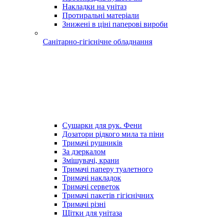
Накладки на унітаз
Протиральні матеріали
Знижені в ціні паперові вироби
Санітарно-гігієнічне обладнання
Сушарки для рук. Фени
Дозатори рідкого мила та піни
Тримачі рушників
За дзеркалом
Змішувачі, крани
Тримачі паперу туалетного
Тримачі накладок
Тримачі серветок
Тримачі пакетів гігієнічних
Тримачі різні
Щітки для унітаза