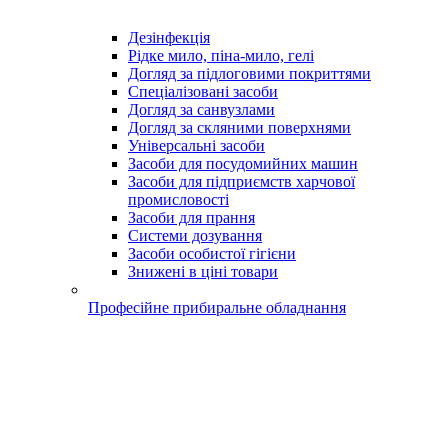
Дезінфекція
Рідке мило, піна-мило, гелі
Догляд за підлоговими покриттями
Спеціалізовані засоби
Догляд за санвузлами
Догляд за скляними поверхнями
Універсальні засоби
Засоби для посудомийних машин
Засоби для підприємств харчової
промисловості
Засоби для прання
Системи дозування
Засоби особистої гігієни
Знижені в ціні товари
Професійне прибиральне обладнання