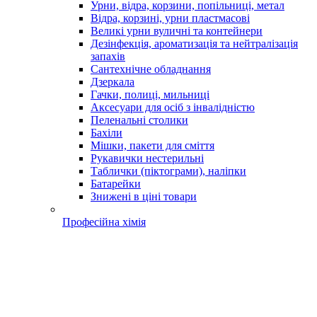
Урни, відра, корзини, попільниці, метал
Відра, корзині, урни пластмасові
Великі урни вуличні та контейнери
Дезінфекція, ароматизація та нейтралізація
запахів
Сантехнічне обладнання
Дзеркала
Гачки, полиці, мильниці
Аксесуари для осіб з інвалідністю
Пеленальні столики
Бахіли
Мішки, пакети для сміття
Рукавички нестерильні
Таблички (піктограми), наліпки
Батарейки
Знижені в ціні товари
Професійна хімія