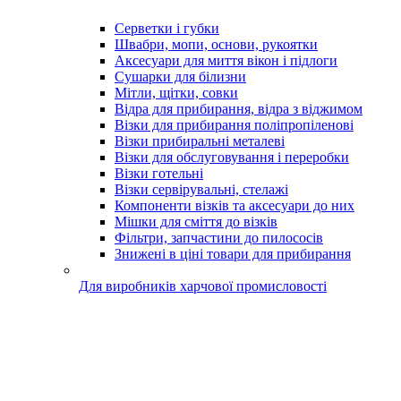
Серветки і губки
Швабри, мопи, основи, рукоятки
Аксесуари для миття вікон і підлоги
Сушарки для білизни
Мітли, щітки, совки
Відра для прибирання, відра з віджимом
Візки для прибирання поліпропіленові
Візки прибиральні металеві
Візки для обслуговування і переробки
Візки готельні
Візки сервірувальні, стелажі
Компоненти візків та аксесуари до них
Мішки для сміття до візків
Фільтри, запчастини до пилососів
Знижені в ціні товари для прибирання
Для виробників харчової промисловості