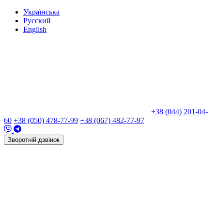
Укр
аїнська
Рус
ский
Eng
lish
+38 (044) 201-04-
60
+38 (050) 478-77-99
+38 (067) 482-77-97
Зворотній дзвінок