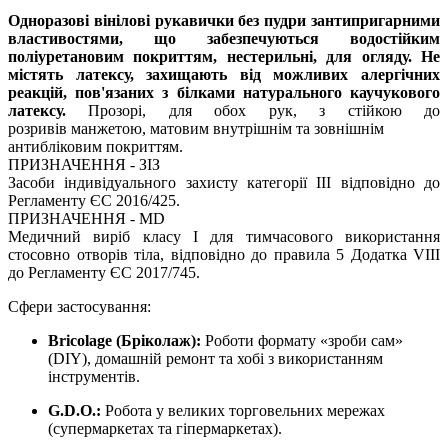
Одноразові вінілові рукавички без пудри зантипригарними
властивостями, що забезпечуються водостійким
поліуретановим покриттям, нестерильні, для огляду. Не
містять латексу, захищають від можливих алергічних
реакцій, пов'язаних з білками натурального каучукового
латексу.
Прозорі, для обох рук, з стійкою до
розривів манжетою, матовим внутрішнім та зовнішнім
антибліковим покриттям.
ПРИЗНАЧЕННЯ - ЗІЗ
Засоби індивідуального захисту категорії III відповідно до
Регламенту ЄС 2016/425.
ПРИЗНАЧЕННЯ - MD
Медичний виріб класу I для тимчасового використання
стосовно отворів тіла, відповідно до правила 5 Додатка VIII
до Регламенту ЄС 2017/745.
Сфери застосування:
Bricolage (Бріколаж):
Роботи формату «зроби сам»
(DIY), домашній ремонт та хобі з використанням
інструментів.
G.D.O.:
Робота у великих торговельних мережах
(супермаркетах та гіпермаркетах).