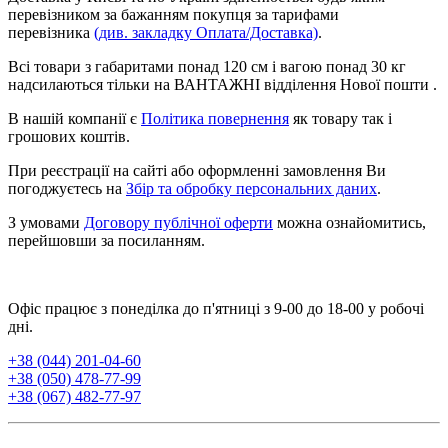
перевізником за бажанням покупця за тарифами
перевізника
(див. закладку Оплата/Доставка)
.
Всі товари з габаритами понад 120 см і вагою понад 30 кг
надсилаються тільки на ВАНТАЖНІ відділення Нової пошти .
В нашій компанії є
Політика повернення
як товару так і
грошових коштів.
При реєстрації на сайті або оформленні замовлення Ви
погоджуєтесь на
Збір та обробку персональних даних
.
З умовами
Договору публічної оферти
можна ознайомитись,
перейшовши за посиланням.
Офіс працює з понеділка до п'ятниці з 9-00 до 18-00 у робочі
дні.
+38 (044) 201-04-60
+38 (050) 478-77-99
+38 (067) 482-77-97