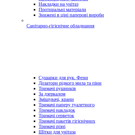
Накладки на унітаз
Протиральні матеріали
Знижені в ціні паперові вироби
Санітарно-гігієнічне обладнання
Сушарки для рук. Фени
Дозатори рідкого мила та піни
Тримачі рушників
За дзеркалом
Змішувачі, крани
Тримачі паперу туалетного
Тримачі накладок
Тримачі серветок
Тримачі пакетів гігієнічних
Тримачі різні
Щітки для унітаза