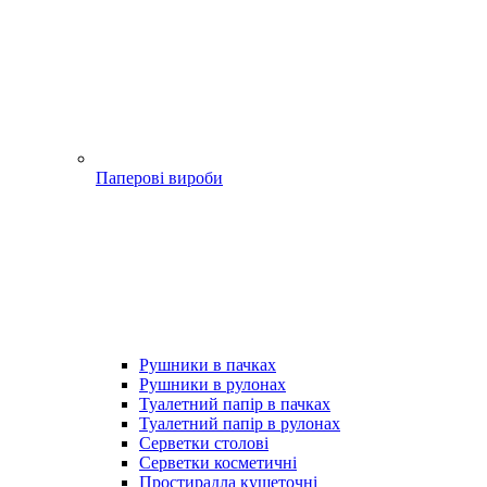
Паперові вироби
Рушники в пачках
Рушники в рулонах
Туалетний папір в пачках
Туалетний папір в рулонах
Серветки столові
Серветки косметичні
Простирадла кушеточні