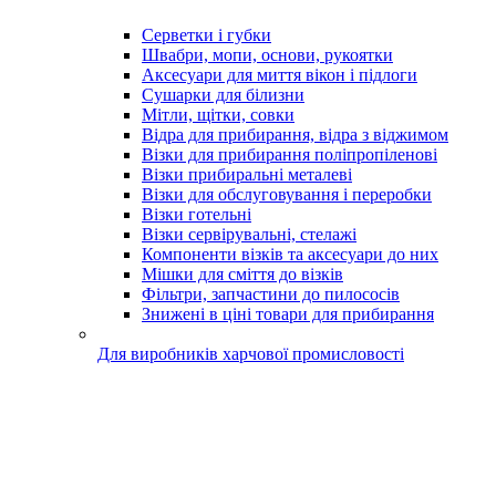
Серветки і губки
Швабри, мопи, основи, рукоятки
Аксесуари для миття вікон і підлоги
Сушарки для білизни
Мітли, щітки, совки
Відра для прибирання, відра з віджимом
Візки для прибирання поліпропіленові
Візки прибиральні металеві
Візки для обслуговування і переробки
Візки готельні
Візки сервірувальні, стелажі
Компоненти візків та аксесуари до них
Мішки для сміття до візків
Фільтри, запчастини до пилососів
Знижені в ціні товари для прибирання
Для виробників харчової промисловості