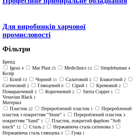
Професійне прибиральне обладнання
Для виробників харчової
промисловості
Фільтри
Бренд
Igeax
Mar Plast
Mediclinics
Simplehuman
4
25
12
4
Колір
Білий
Чорний
Салатовий
Блакитний
13
11
2
2
Сатиновий
Глянцевий
Сірий
Кремовий
2
6
1
2
Помаранчевий
Коричневий
Sierra Copper
2
2
1
Vesuvian Black
1
Матеріал
Пластик
Перероблений пластик
Перероблений
22
1
пластик з покриттям "Stone"
Перероблений пластик з
1
покриттям "Sand"
Пластик, покритий фарбою "Soft
1
touch"
Сталь
Нержавіюча сталь сатинова
12
2
5
Нержавіюча сталь глянцева
Гума
3
1