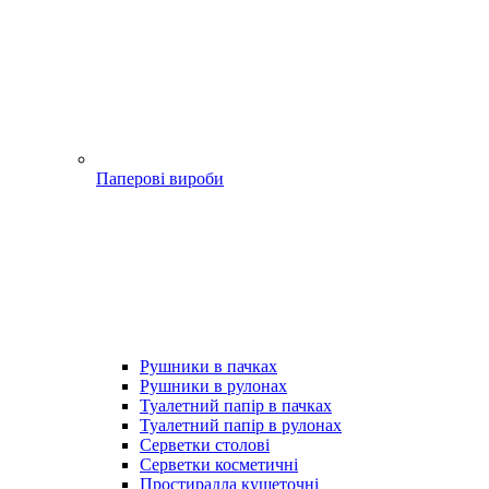
Паперові вироби
Рушники в пачках
Рушники в рулонах
Туалетний папір в пачках
Туалетний папір в рулонах
Серветки столові
Серветки косметичні
Простирадла кушеточні