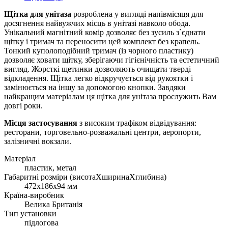
Щітка для унітаза
розроблена у вигляді напівмісяця для
досягнення найвужчих місць в унітазі навколо обода.
Унікальний магнітний комір дозволяє без зусиль з`єднати
щітку і тримач та переносити цей комплект без крапель.
Тонкий куполоподібний тримач (із чорного пластику)
дозволяє ховати щітку, зберігаючи гігієнічність та естетичний
вигляд. Жорсткі щетинки дозволяють очищати тверді
відкладення. Щітка легко відкручується від рукоятки і
замінюється на іншу за допомогою кнопки. Завдяки
найкращим матеріалам ця щітка для унітаза прослужить Вам
довгі роки.
Місця застосування
з високим трафіком відвідування:
ресторани, торговельно-розважальні центри, аеропорти,
залізничні вокзали.
Матеріал
пластик, метал
Габаритні розміри (висотаХширинаХглибина)
472х186х94 мм
Країна-виробник
Велика Британія
Тип установки
підлогова