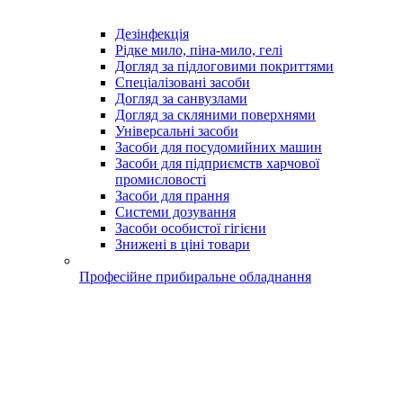
Дезінфекція
Рідке мило, піна-мило, гелі
Догляд за підлоговими покриттями
Спеціалізовані засоби
Догляд за санвузлами
Догляд за скляними поверхнями
Універсальні засоби
Засоби для посудомийних машин
Засоби для підприємств харчової
промисловості
Засоби для прання
Системи дозування
Засоби особистої гігієни
Знижені в ціні товари
Професійне прибиральне обладнання