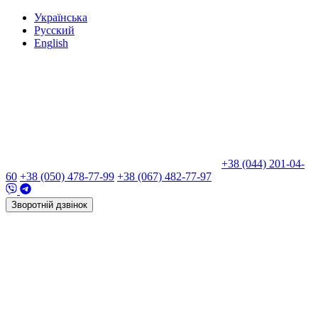
Укр
аїнська
Рус
ский
Eng
lish
+38 (044) 201-04-
60
+38 (050) 478-77-99
+38 (067) 482-77-97
Зворотній дзвінок