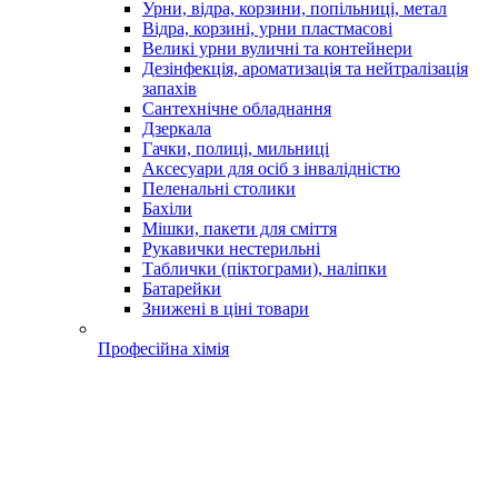
Урни, відра, корзини, попільниці, метал
Відра, корзині, урни пластмасові
Великі урни вуличні та контейнери
Дезінфекція, ароматизація та нейтралізація
запахів
Сантехнічне обладнання
Дзеркала
Гачки, полиці, мильниці
Аксесуари для осіб з інвалідністю
Пеленальні столики
Бахіли
Мішки, пакети для сміття
Рукавички нестерильні
Таблички (піктограми), наліпки
Батарейки
Знижені в ціні товари
Професійна хімія