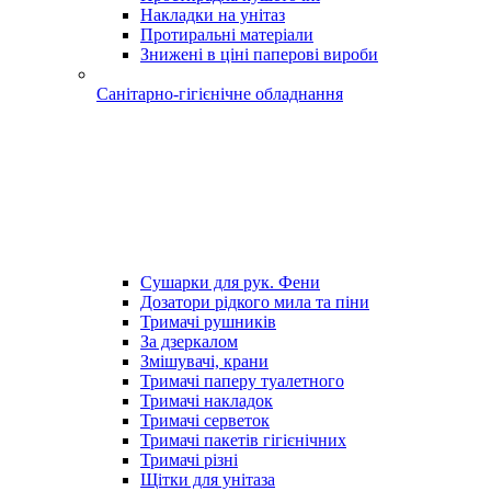
Накладки на унітаз
Протиральні матеріали
Знижені в ціні паперові вироби
Санітарно-гігієнічне обладнання
Сушарки для рук. Фени
Дозатори рідкого мила та піни
Тримачі рушників
За дзеркалом
Змішувачі, крани
Тримачі паперу туалетного
Тримачі накладок
Тримачі серветок
Тримачі пакетів гігієнічних
Тримачі різні
Щітки для унітаза