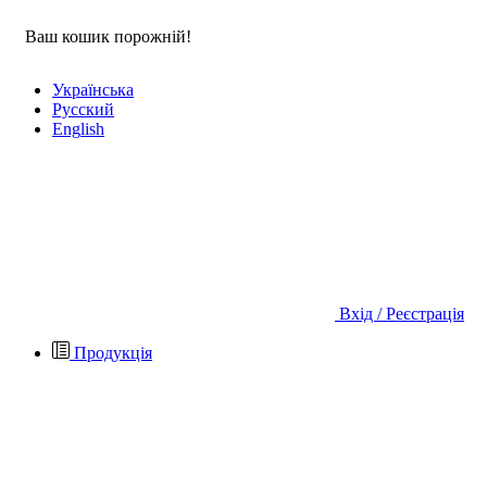
Ваш кошик порожній!
Укр
аїнська
Рус
ский
Eng
lish
Вхід / Реєстрація
Продукція