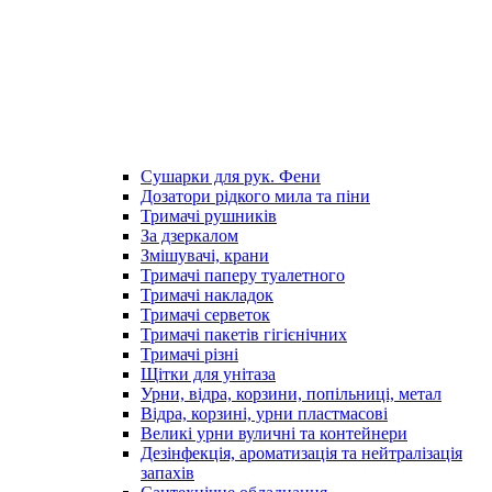
Сушарки для рук. Фени
Дозатори рідкого мила та піни
Тримачі рушників
За дзеркалом
Змішувачі, крани
Тримачі паперу туалетного
Тримачі накладок
Тримачі серветок
Тримачі пакетів гігієнічних
Тримачі різні
Щітки для унітаза
Урни, відра, корзини, попільниці, метал
Відра, корзині, урни пластмасові
Великі урни вуличні та контейнери
Дезінфекція, ароматизація та нейтралізація
запахів