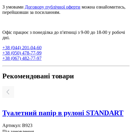
З умовами
Договору публічної оферти
можна ознайомитись,
перейшовши за посиланням.
Офіс працює з понеділка до п'ятниці з 9-00 до 18-00 у робочі
дні.
+38 (044) 201-04-60
+38 (050) 478-77-99
+38 (067) 482-77-97
Рекомендовані товари
Туалетний папір в рулоні STANDART
Артикул:
B923
А
Під замовлення
П