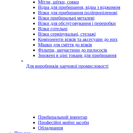
Мітли, щітки, совки
Відра для прибирання, відра з віджимом
Візки для прибирання поліпропіленові
Візки прибиральні металеві
Візки для обслуговування і переробки
Візки готельні
Візки сервірувальні, стелажі
Компоненти візків та аксесуари до них
Мішки для сміття до візків
Фільтри, запчастини до пилососів
Знижені в ціні товари для прибирання
Для виробників харчової промисловості
Прибиральний інвентар
Професійні мийні засоби
Обладнання