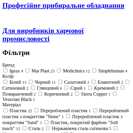
Професійне прибиральне обладнання
Для виробників харчової
промисловості
Фільтри
Бренд
Igeax
Mar Plast
Mediclinics
Simplehuman
4
25
12
4
Колір
Білий
Чорний
Салатовий
Блакитний
13
11
2
2
Сатиновий
Глянцевий
Сірий
Кремовий
2
6
1
2
Помаранчевий
Коричневий
Sierra Copper
2
2
1
Vesuvian Black
1
Матеріал
Пластик
Перероблений пластик
Перероблений
22
1
пластик з покриттям "Stone"
Перероблений пластик з
1
покриттям "Sand"
Пластик, покритий фарбою "Soft
1
touch"
Сталь
Нержавіюча сталь сатинова
12
2
5