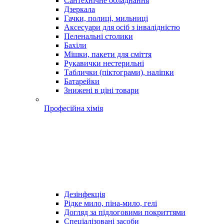
Сантехнічне обладнання
Дзеркала
Гачки, полиці, мильниці
Аксесуари для осіб з інвалідністю
Пеленальні столики
Бахіли
Мішки, пакети для сміття
Рукавички нестерильні
Таблички (піктограми), наліпки
Батарейки
Знижені в ціні товари
Професійна хімія
Дезінфекція
Рідке мило, піна-мило, гелі
Догляд за підлоговими покриттями
Спеціалізовані засоби