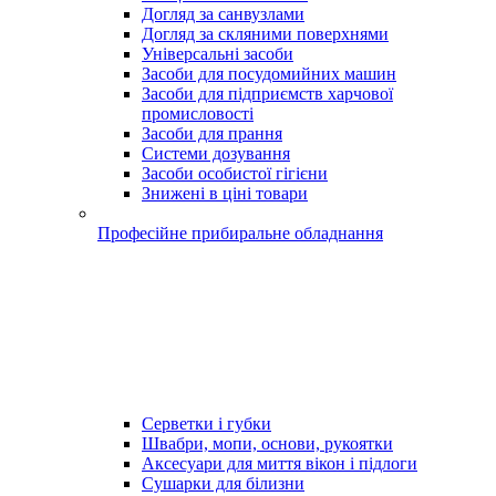
Догляд за санвузлами
Догляд за скляними поверхнями
Універсальні засоби
Засоби для посудомийних машин
Засоби для підприємств харчової
промисловості
Засоби для прання
Системи дозування
Засоби особистої гігієни
Знижені в ціні товари
Професійне прибиральне обладнання
Серветки і губки
Швабри, мопи, основи, рукоятки
Аксесуари для миття вікон і підлоги
Сушарки для білизни