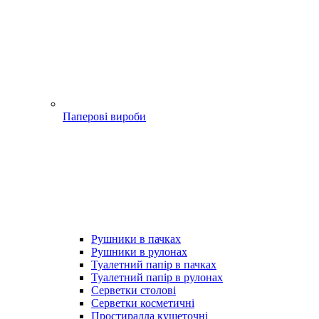
Паперові вироби
Рушники в пачках
Рушники в рулонах
Туалетний папір в пачках
Туалетний папір в рулонах
Серветки столові
Серветки косметичні
Простирадла кушеточні