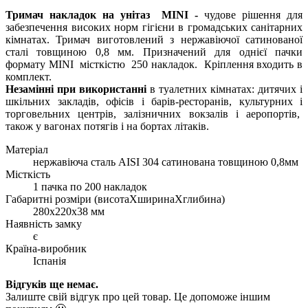
Тримач накладок на унітаз MINI -
чудове рішення для
забезпечення високих норм гігієни в громадських санітарних
кімнатах. Тримач виготовлений з нержавіючої сатинованої
сталі товщиною 0,8 мм. Призначений для однієї пачки
формату MINI місткістю 250 накладок. Кріплення входить в
комплект.
Незамінні при використанні
в туалетних кімнатах: дитячих і
шкільних закладів, офісів і барів-ресторанів, культурних і
торговельних центрів, залізничних вокзалів і аеропортів,
також у вагонах потягів і на бортах літаків.
Матеріал
нержавіюча сталь AISI 304 сатинована товщиною 0,8мм
Місткість
1 пачка по 200 накладок
Габаритні розміри (висотаХширинаХглибина)
280х220х38 мм
Наявність замку
є
Країна-виробник
Іспанія
Відгуків ще немає.
Залиште свій відгук про цей товар. Це допоможе іншим