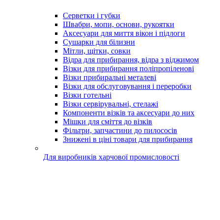
Серветки і губки
Швабри, мопи, основи, рукоятки
Аксесуари для миття вікон і підлоги
Сушарки для білизни
Мітли, щітки, совки
Відра для прибирання, відра з віджимом
Візки для прибирання поліпропіленові
Візки прибиральні металеві
Візки для обслуговування і переробки
Візки готельні
Візки сервірувальні, стелажі
Компоненти візків та аксесуари до них
Мішки для сміття до візків
Фільтри, запчастини до пилососів
Знижені в ціні товари для прибирання
Для виробників харчової промисловості