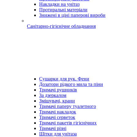
Накладки на унітаз
Протиральні матеріали
Знижені в ціні паперові вироби
Санітарно-гігієнічне обладнання
Сушарки для рук. Фени
Дозатори рідкого мила та піни
Тримачі рушників
За дзеркалом
Змішувачі, крани
Тримачі паперу туалетного
Тримачі накладок
Тримачі серветок
Тримачі пакетів гігієнічних
Тримачі різні
Щітки для унітаза