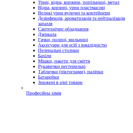
Урни, відра, корзини, попільниці, метал
Відра, корзині, урни пластмасові
Великі урни вуличні та контейнери
Дезінфекція, ароматизація та нейтралізація
запахів
Сантехнічне обладнання
Дзеркала
Гачки, полиці, мильниці
Аксесуари для осіб з інвалідністю
Пеленальні столики
Бахіли
Мішки, пакети для сміття
Рукавички нестерильні
Таблички (піктограми), наліпки
Батарейки
Знижені в ціні товари
Професійна хімія