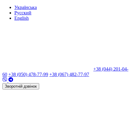
Укр
аїнська
Рус
ский
Eng
lish
+38 (044) 201-04-
60
+38 (050) 478-77-99
+38 (067) 482-77-97
Зворотній дзвінок