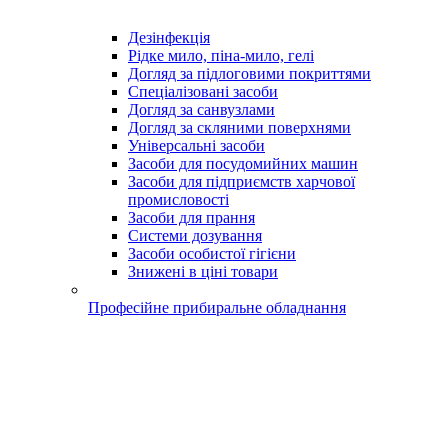
Дезінфекція
Рідке мило, піна-мило, гелі
Догляд за підлоговими покриттями
Спеціалізовані засоби
Догляд за санвузлами
Догляд за скляними поверхнями
Універсальні засоби
Засоби для посудомийних машин
Засоби для підприємств харчової
промисловості
Засоби для прання
Системи дозування
Засоби особистої гігієни
Знижені в ціні товари
Професійне прибиральне обладнання