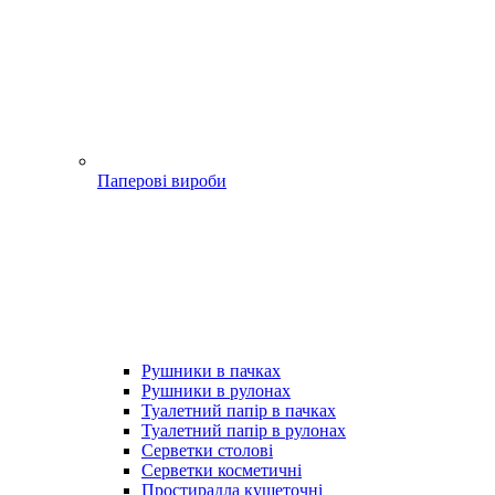
Паперові вироби
Рушники в пачках
Рушники в рулонах
Туалетний папір в пачках
Туалетний папір в рулонах
Серветки столові
Серветки косметичні
Простирадла кушеточні