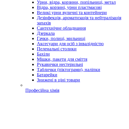
Урни, відра, корзини, попільниці, метал
Відра, корзині, урни пластмасові
Великі урни вуличні та контейнери
Дезінфекція, ароматизація та нейтралізація
запахів
Сантехнічне обладнання
Дзеркала
Гачки, полиці, мильниці
Аксесуари для осіб з інвалідністю
Пеленальні столики
Бахіли
Мішки, пакети для сміття
Рукавички нестерильні
Таблички (піктограми), наліпки
Батарейки
Знижені в ціні товари
Професійна хімія