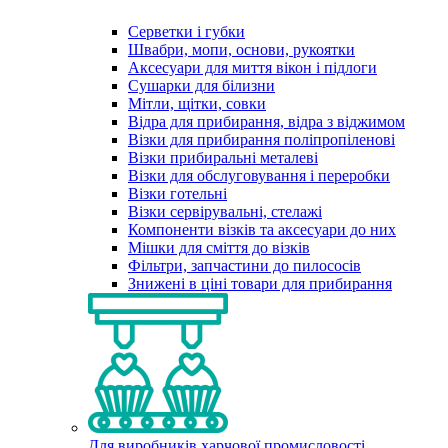
Серветки і губки
Швабри, мопи, основи, рукоятки
Аксесуари для миття вікон і підлоги
Сушарки для білизни
Мітли, щітки, совки
Відра для прибирання, відра з віджимом
Візки для прибирання поліпропіленові
Візки прибиральні металеві
Візки для обслуговування і переробки
Візки готельні
Візки сервірувальні, стелажі
Компоненти візків та аксесуари до них
Мішки для сміття до візків
Фільтри, запчастини до пилососів
Знижені в ціні товари для прибирання
Для виробників харчової промисловості