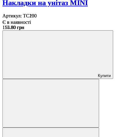
Накладки на унітаз MINI
Накладки на унітаз MINI
Артикул:
Артикул:
TC200
TC150
Є в наявності
Є в наявності
154.80 грн
115.80 грн
Купити
Купити