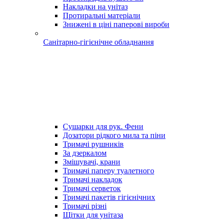
Накладки на унітаз
Протиральні матеріали
Знижені в ціні паперові вироби
Санітарно-гігієнічне обладнання
Сушарки для рук. Фени
Дозатори рідкого мила та піни
Тримачі рушників
За дзеркалом
Змішувачі, крани
Тримачі паперу туалетного
Тримачі накладок
Тримачі серветок
Тримачі пакетів гігієнічних
Тримачі різні
Щітки для унітаза