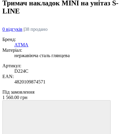
Тримач накладок MINI на унітаз S-
LINE
0 відгуків
|
38 продано
Бренд:
АТМА
Матеріал:
нержавіюча сталь глянцева
Артикул:
D224C
EAN:
4820109874571
Під замовлення
1 560.00 грн