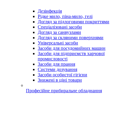
Дезінфекція
Рідке мило, піна-мило, гелі
Догляд за підлоговими покриттями
Спеціалізовані засоби
Догляд за санвузлами
Догляд за скляними поверхнями
Універсальні засоби
Засоби для посудомийних машин
Засоби для підприємств харчової
промисловості
Засоби для прання
Системи дозування
Засоби особистої гігієни
Знижені в ціні товари
Професійне прибиральне обладнання