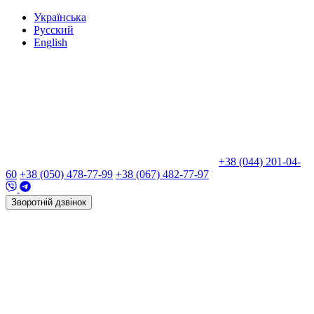
Укр
аїнська
Рус
ский
Eng
lish
+38 (044) 201-04-
60
+38 (050) 478-77-99
+38 (067) 482-77-97
Зворотній дзвінок