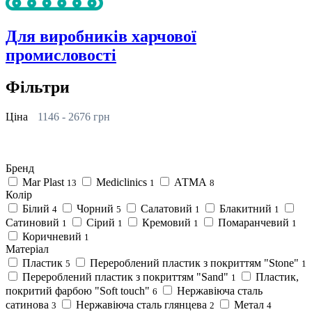
Для виробників харчової
промисловості
Фільтри
Ціна
1146
-
2676
грн
Бренд
Mar Plast
Mediclinics
АТМА
13
1
8
Колір
Білий
Чорний
Салатовий
Блакитний
4
5
1
1
Сатиновий
Сірий
Кремовий
Помаранчевий
1
1
1
1
Коричневий
1
Матеріал
Пластик
Перероблений пластик з покриттям "Stone"
5
1
Перероблений пластик з покриттям "Sand"
Пластик,
1
покритий фарбою "Soft touch"
Нержавіюча сталь
6
сатинова
Нержавіюча сталь глянцева
Метал
3
2
4