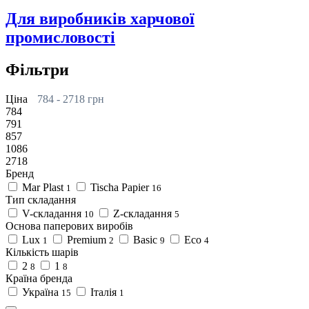
Для виробників харчової
промисловості
Фільтри
Ціна
784
-
2718
грн
784
791
857
1086
2718
Бренд
Mar Plast
Tischa Papier
1
16
Тип складання
V-складання
Z-складання
10
5
Основа паперових виробів
Lux
Premium
Basic
Eco
1
2
9
4
Кількість шарів
2
1
8
8
Країна бренда
Україна
Італія
15
1