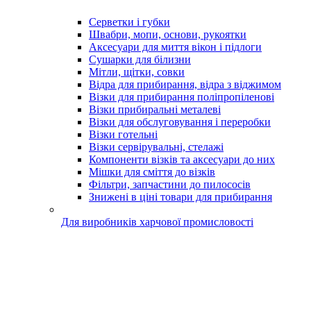
Серветки і губки
Швабри, мопи, основи, рукоятки
Аксесуари для миття вікон і підлоги
Сушарки для білизни
Мітли, щітки, совки
Відра для прибирання, відра з віджимом
Візки для прибирання поліпропіленові
Візки прибиральні металеві
Візки для обслуговування і переробки
Візки готельні
Візки сервірувальні, стелажі
Компоненти візків та аксесуари до них
Мішки для сміття до візків
Фільтри, запчастини до пилососів
Знижені в ціні товари для прибирання
Для виробників харчової промисловості