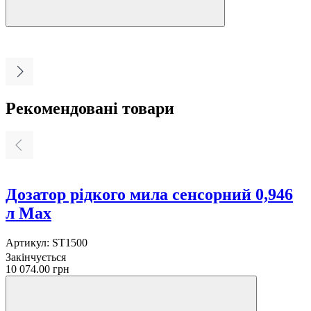
Рекомендовані товари
Дозатор рідкого мила сенсорний 0,946
л Max
Артикул:
ST1500
А
Закінчується
З
10 074.00 грн
5