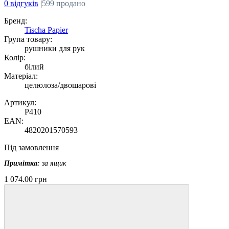
0 відгуків
|
599 продано
Бренд:
Tischa Papier
Група товару:
рушники для рук
Колір:
білий
Матеріал:
целюлоза/двошарові
Артикул:
P410
EAN:
4820201570593
Під замовлення
Примітка:
за ящик
1 074.00 грн