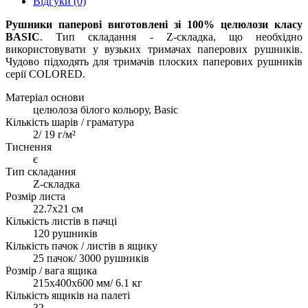
Відгуки (0)
Рушники паперові виготовлені зі 100% целюлози класу
BASIC
. Тип складання - Z-cкладка, що необхідно
використовувати у вузьких тримачах паперових рушників.
Чудово підходять для тримачів плоских паперових рушників
серії COLORED.
Матеріал основи
целюлоза білого кольору, Basic
Кількість шарів / граматура
2/ 19 г/м²
Тиснення
є
Тип складання
Z-складка
Розмір листа
22.7x21 см
Кількість листів в пачці
120 рушників
Кількість пачок / листів в ящику
25 пачок/ 3000 рушників
Розмір / вага ящика
215х400х600 мм/ 6.1 кг
Кількість ящиків на палеті
32