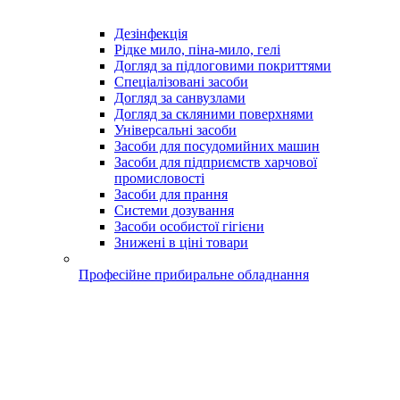
Дезінфекція
Рідке мило, піна-мило, гелі
Догляд за підлоговими покриттями
Спеціалізовані засоби
Догляд за санвузлами
Догляд за скляними поверхнями
Універсальні засоби
Засоби для посудомийних машин
Засоби для підприємств харчової
промисловості
Засоби для прання
Системи дозування
Засоби особистої гігієни
Знижені в ціні товари
Професійне прибиральне обладнання