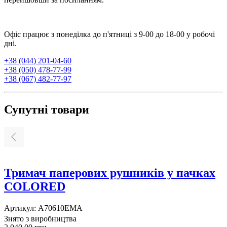
Офіс працює з понеділка до п'ятниці з 9-00 до 18-00 у робочі
дні.
+38 (044) 201-04-60
+38 (050) 478-77-99
+38 (067) 482-77-97
Супутні товари
Тримач паперових рушників у пачках
COLORED
Артикул:
A70610EMA
А
Знято з виробництва
З