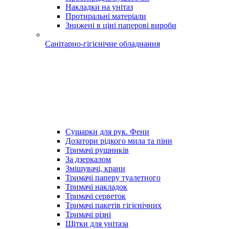
Накладки на унітаз
Протиральні матеріали
Знижені в ціні паперові вироби
Санітарно-гігієнічне обладнання
Сушарки для рук. Фени
Дозатори рідкого мила та піни
Тримачі рушників
За дзеркалом
Змішувачі, крани
Тримачі паперу туалетного
Тримачі накладок
Тримачі серветок
Тримачі пакетів гігієнічних
Тримачі різні
Щітки для унітаза