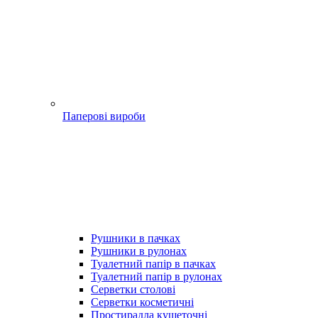
Паперові вироби
Рушники в пачках
Рушники в рулонах
Туалетний папір в пачках
Туалетний папір в рулонах
Серветки столові
Серветки косметичні
Простирадла кушеточні