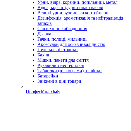
Урни, відра, корзини, попільниці, метал
Відра, корзині, урни пластмасові
Великі урни вуличні та контейнери
Дезінфекція, ароматизація та нейтралізація
запахів
Сантехнічне обладнання
Дзеркала
Гачки, полиці, мильниці
Аксесуари для осіб з інвалідністю
Пеленальні столики
Бахіли
Мішки, пакети для сміття
Рукавички нестерильні
Таблички (піктограми), наліпки
Батарейки
Знижені в ціні товари
Професійна хімія