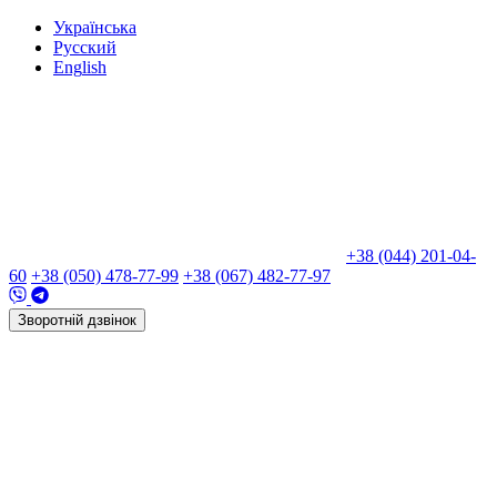
Укр
аїнська
Рус
ский
Eng
lish
+38 (044) 201-04-
60
+38 (050) 478-77-99
+38 (067) 482-77-97
Зворотній дзвінок