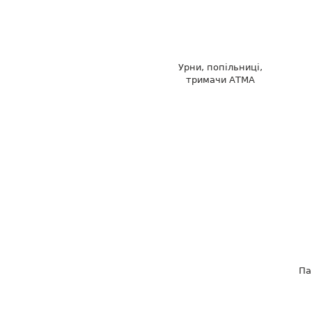
Урни, попільниці,
тримачи АТМА
Па