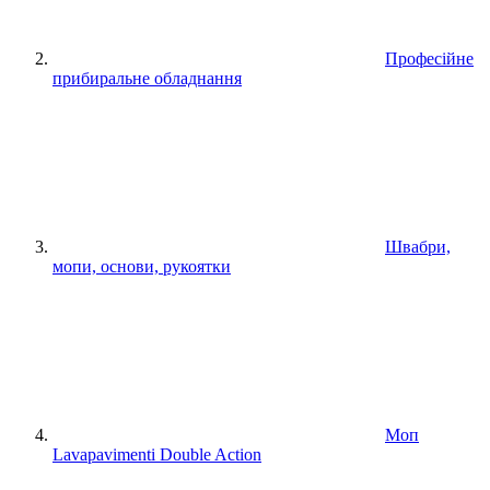
Професійне
прибиральне обладнання
Швабри,
мопи, основи, рукоятки
Моп
Lavapavimenti Double Action