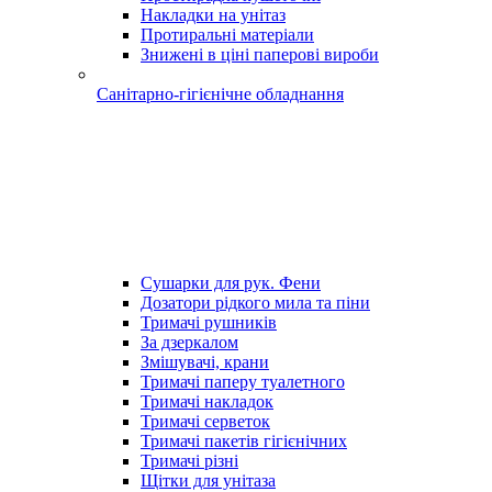
Накладки на унітаз
Протиральні матеріали
Знижені в ціні паперові вироби
Санітарно-гігієнічне обладнання
Сушарки для рук. Фени
Дозатори рідкого мила та піни
Тримачі рушників
За дзеркалом
Змішувачі, крани
Тримачі паперу туалетного
Тримачі накладок
Тримачі серветок
Тримачі пакетів гігієнічних
Тримачі різні
Щітки для унітаза