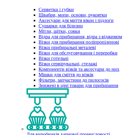
Серветки і губки
Швабри, мопи, основи, рукоятки
Аксесуари для миття вікон і підлоги
Сушарки для білизни
Мітли, щітки, совки
Відра для прибирання, відра з віджимом
Візки для прибирання поліпропіленові
Візки прибиральні металеві
Візки для обслуговування і переробки
Візки готельні
Візки сервірувальні, стелажі
Компоненти візків та аксесуари до них
Мішки для сміття до візків
Фільтри, запчастини до пилососів
Знижені в ціні товари для прибирання
Для виробників харчової промисловості