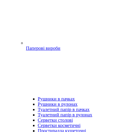
Паперові вироби
Рушники в пачках
Рушники в рулонах
Туалетний папір в пачках
Туалетний папір в рулонах
Серветки столові
Серветки косметичні
Простирадла кушеточні