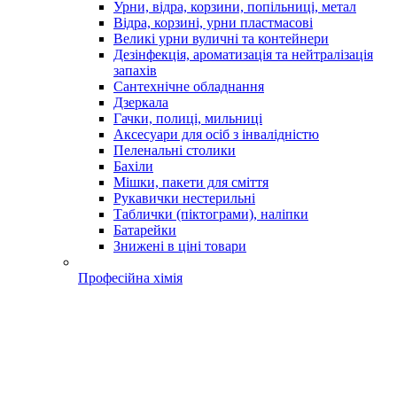
Урни, відра, корзини, попільниці, метал
Відра, корзині, урни пластмасові
Великі урни вуличні та контейнери
Дезінфекція, ароматизація та нейтралізація
запахів
Сантехнічне обладнання
Дзеркала
Гачки, полиці, мильниці
Аксесуари для осіб з інвалідністю
Пеленальні столики
Бахіли
Мішки, пакети для сміття
Рукавички нестерильні
Таблички (піктограми), наліпки
Батарейки
Знижені в ціні товари
Професійна хімія