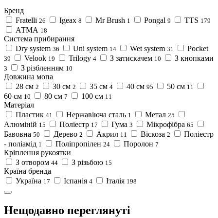
Бренд
Fratelli
Igeax
Mr Brush
Pongal
TTS
26
8
1
9
179
АТМА
18
Система прибирання
Dry system
Uni system
Wet system
Pocket
36
14
31
Velook
Trilogy
З затискачем
З кнопками
39
19
4
10
З різбленням
3
10
Довжина мопа
28 см
30 см
35 см
40 см
50 см
2
2
4
95
11
60 см
80 см
100 см
10
7
11
Матеріал
Пластик
Нержавіюча сталь
Метал
41
1
25
Алюміній
Поліестр
Гума
Мікрофібра
15
17
3
65
Бавовна
Дерево
Акрил
Віскоза
Поліестр
50
2
11
2
- поліамід
Поліпропілен
Поролон
1
24
7
Кріплення рукоятки
З отвором
З різьбою
44
15
Країна бренда
Україна
Іспанія
Італія
17
4
198
Нещодавно переглянуті