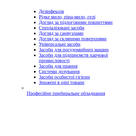
Дезінфекція
Рідке мило, піна-мило, гелі
Догляд за підлоговими покриттями
Спеціалізовані засоби
Догляд за санвузлами
Догляд за скляними поверхнями
Універсальні засоби
Засоби для посудомийних машин
Засоби для підприємств харчової
промисловості
Засоби для прання
Системи дозування
Засоби особистої гігієни
Знижені в ціні товари
Професійне прибиральне обладнання