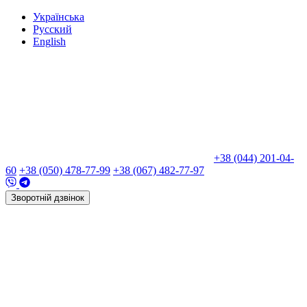
Укр
аїнська
Рус
ский
Eng
lish
+38 (044) 201-04-
60
+38 (050) 478-77-99
+38 (067) 482-77-97
Зворотній дзвінок